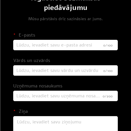
piedāvājumu
Mūsu pārstāvis drīz sazināsies ar jums.
E-pasts
0/100
Vārds un uzvārds
0/100
Uzņēmuma nosaukums
0/200
Ziņa