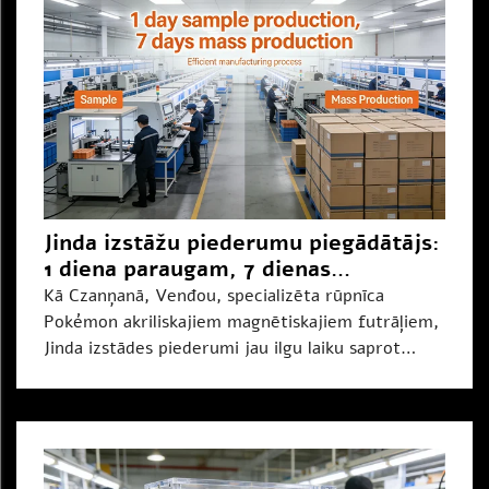
Jinda izstāžu piederumu piegādātājs:
1 diena paraugam, 7 dienas
masražošanai – ātriniet savu
Kā Czanņanā, Venđou, specializēta rūpnīca
Pokémon preču izlaidumu
Pokémon akriliskajiem magnētiskajiem futrāļiem,
Jinda izstādes piederumi jau ilgu laiku saprot
kritisko problēmu IP licencētājiem un radītāju
zīmoliem: IP tendences pārvietojas ātri, bet
tradicionālā pasūtījuma ražošana...