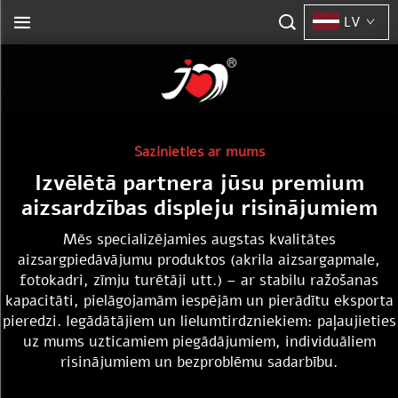
LV
Sazinieties ar mums
Izvēlētā partnera jūsu premium
aizsardzības displeju risinājumiem
Mēs specializējamies augstas kvalitātes
aizsargpiedāvājumu produktos (akrila aizsargapmale,
fotokadri, zīmju turētāji utt.) – ar stabilu ražošanas
kapacitāti, pielāgojamām iespējām un pierādītu eksporta
pieredzi. Iegādātājiem un lielumtirdzniekiem: paļaujieties
uz mums uzticamiem piegādājumiem, individuāliem
risinājumiem un bezproblēmu sadarbību.