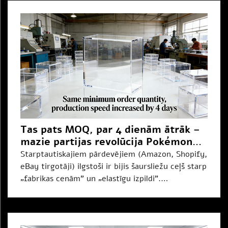
Tas pats MOQ, par 4 dienām ātrāk –
mazie partijas revolūcija Pokémon
preču pārdevējiem
Starptautiskajiem pārdevējiem (Amazon, Shopify,
eBay tirgotāji) ilgstoši ir bijis šaursliežu ceļš starp
„fabrikas cenām” un „elastīgu izpildi”.
Iegādājoties Pokémons akrila magnētiskās kastes,
jūs saskaraties ar grūtu izvēli...