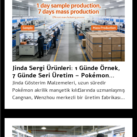
Jinda Sergi Ürünleri: 1 Günde Örnek,
7 Günde Seri Üretim – Pokémon
Ürün Lansmanınızı Hızlandırın
Jinda Gösterim Malzemeleri, uzun süredir
Pokémon akrilik manyetik kılıflarında uzmanlaşmış
Cangnan, Wenzhou merkezli bir üretim fabrikası
olarak IP lisans sahipleri ve yaratıcı markalar için
kritik bir sorun farkındadır: IP trendleri hızlı
hareket eder ancak geleneksel özel üretim...