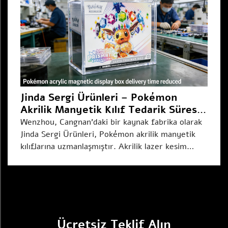
Jinda Sergi Ürünleri – Pokémon
Akrilik Manyetik Kılıf Tedarik Süresi
%28,6 Azaltılmıştır (14 günden 10
Wenzhou, Cangnan'daki bir kaynak fabrika olarak
güne)
Jinda Sergi Ürünleri, Pokémon akrilik manyetik
kılıflarına uzmanlaşmıştır. Akrilik lazer kesim
ekipmanlarını güncelleyerek fabrika, ortalama
sipariş tamamlama süresini 14 günden ...
Ücretsiz Teklif Alın