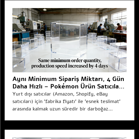
Aynı Minimum Sipariş Miktarı, 4 Gün
Daha Hızlı – Pokémon Ürün Satıcıları
İçin Küçük Parti Devrimi
Yurt dışı satıcılar (Amazon, Shopify, eBay
satıcıları) için 'fabrika fiyatı' ile 'esnek teslimat'
arasında kalmak uzun süredir bir darboğaz
olmuştur. Pokémon akrilik manyetik kılıflar temin
ederken zor bir seçimle karşılaşıyorsunuz...