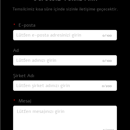
Temsilcimiz kısa süre içinde sizinle iletişime geçecektir.
E-posta
0/100
Ad
0/100
Şirket Adı
0/200
Mesaj