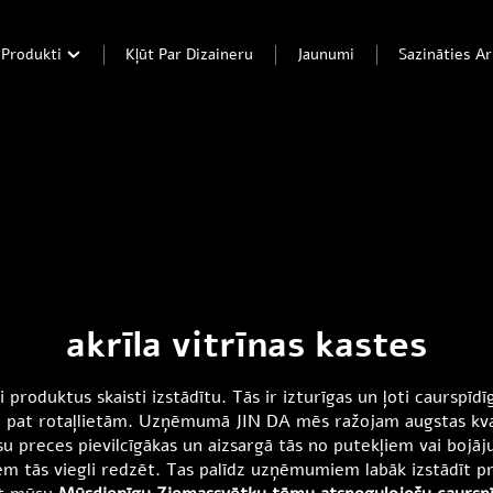
Produkti
Kļūt Par Dizaineru
Jaunumi
Sazināties 
akrīla vitrīnas kastes
ai produktus skaisti izstādītu. Tās ir izturīgas un ļoti caurspīdī
pat rotaļlietām. Uzņēmumā JIN DA mēs ražojam augstas kvalitāt
jūsu preces pievilcīgākas un aizsargā tās no putekļiem vai bojā
kiem tās viegli redzēt. Tas palīdz uzņēmumiem labāk izstādīt 