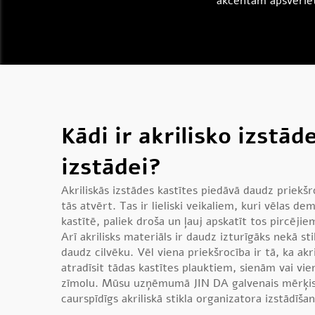
akcentam apsveri
Kādi ir akrilisko izst
izstādei?
Akriliskās izstādes kastītes piedāvā daudz priekš
tās atvērt. Tas ir lieliski veikaliem, kuri vēlas 
kastītē, paliek droša un ļauj apskatīt tos pircējiem
Arī akrilisks materiāls ir daudz izturīgāks nekā st
daudz cilvēku. Vēl viena priekšrocība ir tā, ka ak
atradīsit tādas kastītes plauktiem, sienām vai vie
zīmolu. Mūsu uzņēmumā JIN DA galvenais mērķis ir 
caurspīdīgs akriliskā stikla organizatora izstādīš