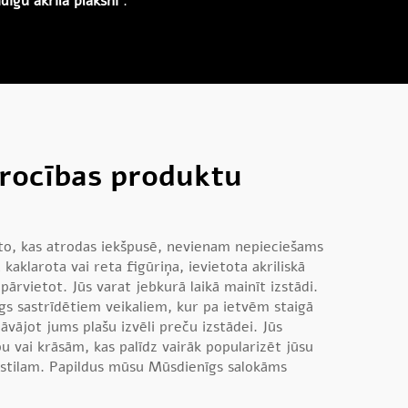
īgu akrila plāksni
.
šrocības produktu
t to, kas atrodas iekšpusē, nevienam nepieciešams
aklarota vai reta figūriņa, ievietota akriliskā
 pārvietot. Jūs varat jebkurā laikā mainīt izstādi.
arīgs sastrīdētiem veikaliem, kur pa ietvēm staigā
āvājot jums plašu izvēli preču izstādei. Jūs
pu vai krāsām, kas palīdz vairāk popularizēt jūsu
u stilam. Papildus mūsu
Mūsdienīgs salokāms