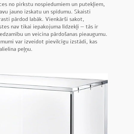
eces no pirkstu nospiedumiem un putekļiem,
avu jauno izskatu un spīdumu. Skaisti
rasti pārdod labāk. Vienkārši sakot,
stes nav tikai iepakojuma līdzekļi — tās ir
 redzamību un veicina pārdošanas pieaugumu.
umi var izveidot pievilcīgu izstādi, kas
alielina peļņu.