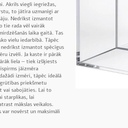
 Akrils viegli iegriežas,
rstu, to jātīra uzmanīgi ar
tāju. Nedrīkst izmantot
o tie rada vēl vairāk
mirdzēšanās laika gaitā. Tas
sko vielu iedarbībā. Tāpēc
n nedrīkst izmantot spēcīgus
ru izvēli. Ja kaste ir pārāk
rāk liela — tiek izšķiests
vispirms jāizmēra
ažādi izmēri, tāpēc ideālā
s grūtības priekšmetu
 vai sabojāties. Lai to
 starplikas, lai
atrast mākslas veikalos.
s var novērst un maksimāli