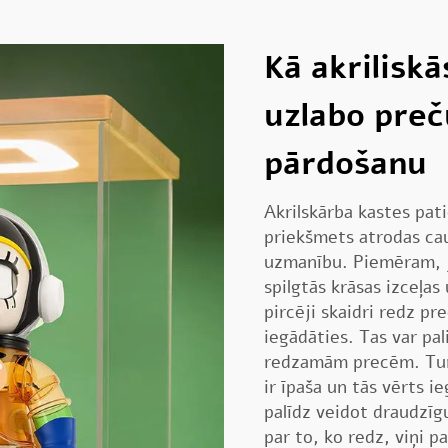
Kā akriliskā
uzlabo pre
pārdošanu
Akrilskārba kastes pat
priekšmets atrodas caur
uzmanību. Piemēram, ja
spilgtās krāsas izceļa
pircēji skaidri redz pr
iegādāties. Tas var pali
redzamām precēm. Turk
ir īpaša un tās vērts i
palīdz veidot draudzīgu
par to, ko redz, viņi pa