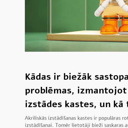
Kādas ir biežāk sasto
problēmas, izmantojot 
izstādes kastes, un kā
Akriliskās izstādīšanas kastes ir populāras rot
izstādīšanai. Tomēr lietotāji bieži saskaras