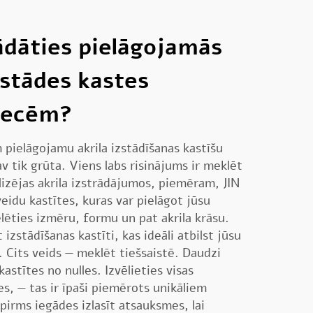
ādāties pielāgojamās
zstādes kastes
recēm?
pielāgojamu akrila izstādīšanas kastīšu
v tik grūta. Viens labs risinājums ir meklēt
izējas akrila izstrādājumos, piemēram, JIN
eidu kastītes, kuras var pielāgot jūsu
lēties izmēru, formu un pat akrila krāsu.
izstādīšanas kastīti, kas ideāli atbilst jūsu
 Cits veids — meklēt tiešsaistē. Daudzi
kastītes no nulles. Izvēlieties visas
es, — tas ir īpaši piemērots unikāliem
pirms iegādes izlasīt atsauksmes, lai