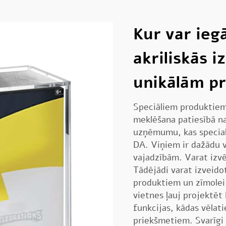
Kur var ieg
akriliskās i
unikālām p
Speciāliem produktiem 
meklēšana patiesībā na
uzņēmumu, kas special
DA. Viņiem ir dažādu v
vajadzībām. Varat izvē
Tādējādi varat izveidot 
produktiem un zīmolei.
vietnes ļauj projektēt 
funkcijas, kādas vēlati
priekšmetiem. Svarīgi 