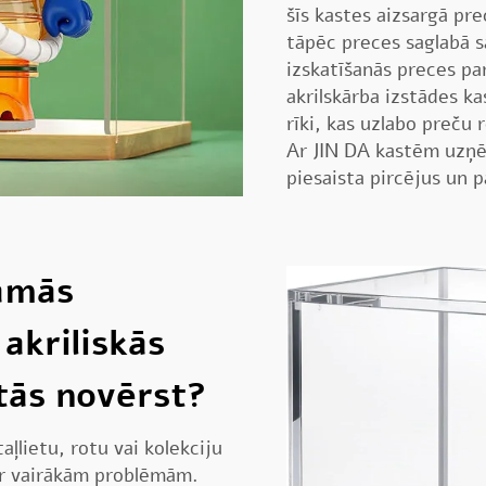
šīs kastes aizsargā pr
tāpēc preces saglabā s
izskatīšanās preces pa
akrilskārba izstādes ka
rīki, kas uzlabo preču
Ar JIN DA kastēm uzņēm
piesaista pircējus un p
pamās
akriliskās
 tās novērst?
aļlietu, rotu vai kolekciju
 ar vairākām problēmām.