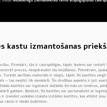
et mūsu
Mūsdienīgu Ziemassvētku tēmu atspoguļojošu caurspīd
ādes kastu izmantošanas priek
rocību. Pirmkārt, tās ir caurspīdīgas, tāpēc ikviens var redzē
demonstrēt preces, neapdraudot tās bojāšanos. Piemēram, jauka k
. Turklāt akrilisks materiāls ir viegls, tāpēc šīs kastītes viegli
ikls — tas neplīst tik vienkārši. Šis drošības aspekts ir ļoti sv
riliskās kastītes var izgatavot dažādās formās un izmēros, pied
nkārši galdam. Beidzot, šīs kastītes var personalizēt ar logoti
izveidot unikālas izskata izstādes kastītes, kas atbilst jūs
anas rāmis
ir ideāls bufetiem.