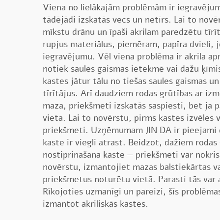
Viena no lielākajām problēmām ir iegravējumi.
tādējādi izskatās vecs un netīrs. Lai to novē
mīkstu drānu un īpaši akrilam paredzētu tīrī
rupjus materiālus, piemēram, papīra dvieli, j
iegravējumu. Vēl viena problēma ir akrila ap
notiek saules gaismas ietekmē vai dažu ķīmi
kastes jātur tālu no tiešas saules gaismas u
tīrītājus. Arī daudziem rodas grūtības ar izmē
maza, priekšmeti izskatās saspiesti, bet ja pā
vieta. Lai to novērstu, pirms kastes izvēles 
priekšmeti. Uzņēmumam JIN DA ir pieejami d
kaste ir viegli atrast. Beidzot, dažiem roda
nostiprināšanā kastē — priekšmeti var nokrist
novērstu, izmantojiet mazas balstiekārtas vai
priekšmetus noturētu vietā. Parasti tās var 
Rīkojoties uzmanīgi un pareizi, šīs problēma
izmantot akriliskās kastes.