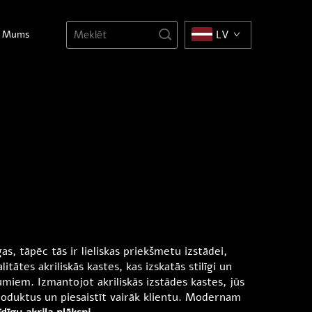
Ar Mums
LV
gas, tāpēc tās ir lieliskas priekšmetu izstādei,
es akriliskās kastes, kas izskatās stilīgi un
jumiem. Izmantojot akriliskās izstādes kastes, jūs
produktus un piesaistīt vairāk klientu. Modernam