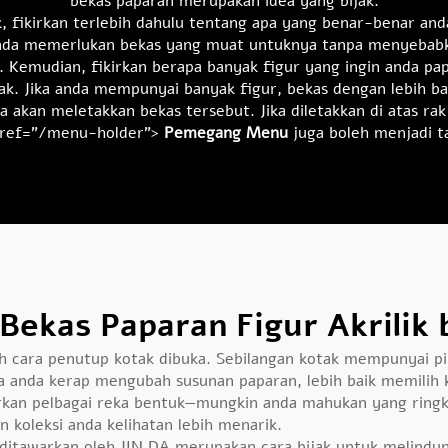
bekas paparan merupakan idea yang bijak.
k, fikirkan terlebih dahulu tentang apa yang benar-benar and
anda memerlukan bekas yang muat untuknya tanpa menyebabk
ai. Kemudian, fikirkan berapa banyak figur yang ingin anda 
ak. Jika anda mempunyai banyak figur, bekas dengan lebih
a akan meletakkan bekas tersebut. Jika diletakkan di atas rak
a href="/menu-holder">
Pemegang Menu
juga boleh menjadi 
ekas Paparan Figur Akrilik
ah cara penutup kotak dibuka. Sebilangan kotak mempunyai pi
ka anda kerap mengubah susunan paparan, lebih baik memilih k
kan pelbagai reka bentuk—mungkin anda mahukan yang ringka
n koleksi anda kelihatan lebih menarik.
ditawarkan oleh JIN DA merupakan cara bijak untuk melindungi