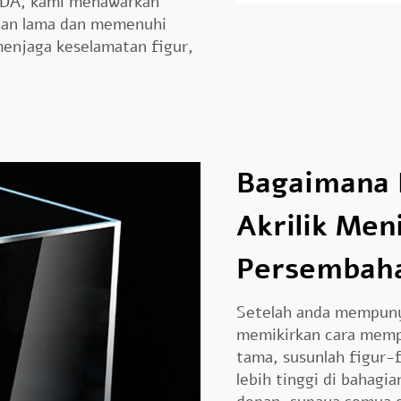
N DA, kami menawarkan
tahan lama dan memenuhi
 menjaga keselamatan figur,
Bagaimana 
Akrilik Men
Persembaha
Setelah anda mempunya
memikirkan cara memp
tama, susunlah figur-
lebih tinggi di bahagi