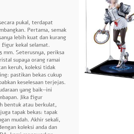
secara pukal, terdapat
timbangkan. Pertama, semak
iasanya lebih kuat dan kurang
figur kekal selamat.
3 mm. Seterusnya, periksa
kristal supaya orang ramai
tan keruh, koleksi tidak
ing: pastikan bekas cukup
bkan keselesaan terjejas.
udaraan yang baik—ini
bapan. Jika figur
h bentuk atau berkulat,
juga tapak bekas: tapak
an mudah. Akhir sekali,
dengan koleksi anda dan