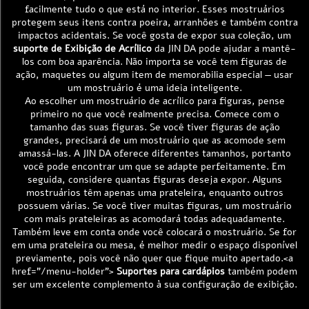
facilmente tudo o que está no interior. Esses mostruários
protegem seus itens contra poeira, arranhões e também contra
impactos acidentais. Se você gosta de expor sua coleção, um
suporte de Exibição de Acrílico
da JIN DA pode ajudar a mantê-
los com boa aparência. Não importa se você tem figuras de
ação, maquetes ou algum item de memorabilia especial — usar
um mostruário é uma ideia inteligente.
Ao escolher um mostruário de acrílico para figuras, pense
primeiro no que você realmente precisa. Comece com o
tamanho das suas figuras. Se você tiver figuras de ação
grandes, precisará de um mostruário que as acomode sem
amassá-las. A JIN DA oferece diferentes tamanhos, portanto
você pode encontrar um que se adapte perfeitamente. Em
seguida, considere quantas figuras deseja expor. Alguns
mostruários têm apenas uma prateleira, enquanto outros
possuem várias. Se você tiver muitas figuras, um mostruário
com mais prateleiras as acomodará todas adequadamente.
Também leve em conta onde você colocará o mostruário. Se for
em uma prateleira ou mesa, é melhor medir o espaço disponível
previamente, pois você não quer que fique muito apertado.<a
href="/menu-holder">
Suportes para cardápios
também podem
ser um excelente complemento à sua configuração de exibição.