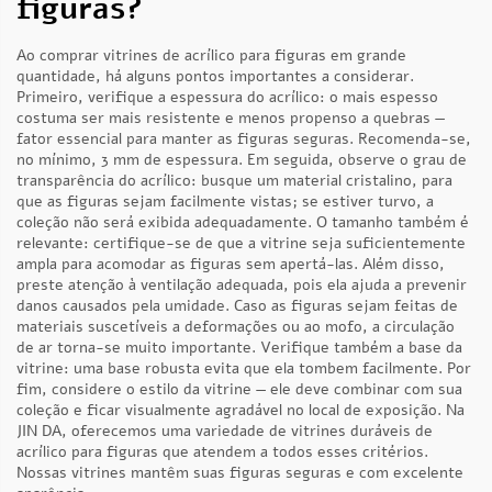
figuras?
Ao comprar vitrines de acrílico para figuras em grande
quantidade, há alguns pontos importantes a considerar.
Primeiro, verifique a espessura do acrílico: o mais espesso
costuma ser mais resistente e menos propenso a quebras —
fator essencial para manter as figuras seguras. Recomenda-se,
no mínimo, 3 mm de espessura. Em seguida, observe o grau de
transparência do acrílico: busque um material cristalino, para
que as figuras sejam facilmente vistas; se estiver turvo, a
coleção não será exibida adequadamente. O tamanho também é
relevante: certifique-se de que a vitrine seja suficientemente
ampla para acomodar as figuras sem apertá-las. Além disso,
preste atenção à ventilação adequada, pois ela ajuda a prevenir
danos causados pela umidade. Caso as figuras sejam feitas de
materiais suscetíveis a deformações ou ao mofo, a circulação
de ar torna-se muito importante. Verifique também a base da
vitrine: uma base robusta evita que ela tombem facilmente. Por
fim, considere o estilo da vitrine — ele deve combinar com sua
coleção e ficar visualmente agradável no local de exposição. Na
JIN DA, oferecemos uma variedade de vitrines duráveis de
acrílico para figuras que atendem a todos esses critérios.
Nossas vitrines mantêm suas figuras seguras e com excelente