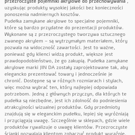
przezroczyste pojemniki akrylowe do przechowywania
,
uzyskując produkty wysokiej jakości bez konieczności
ponoszenia nadmiernych kosztów.
Pudełka zamykane akrylowe to specjalne pojemniki,
które są bardzo przydatne do prezentacji produktów.
Wykonane są z przezroczystego tworzywa sztucznego
zwanego akrylem – są wytrzymałym materiałem, który
pozwala na widoczność zawartości. Jest to ważne,
ponieważ gdy klienci widzą produkt, większe jest
prawdopodobieństwo, że go zakupią. Pudełka zamykane
akrylowe marki JIN DA zostały zaprojektowane tak, aby
elegancko prezentować towary i jednocześnie je
chronić. Dostępne są w różnych rozmiarach i stylach,
więc można wybrać ten, który najlepiej odpowiada
potrzebom. Jedną z głównych przyczyn, dla których te
pudełka są niezbędne, jest ich zdolność do podniesienia
atrakcyjności wizualnej produktów. Gdy przedmioty
znajdują się w eleganckim pudełku, lepiej się wyróżniają
i przyciągają uwagę. Szczególnie w sklepach, gdzie wiele
produktów rywalizuje o uwagę klientów. Przezroczyste
ścianki pozwalają klientom zobaczyć produkt wyraźnie,