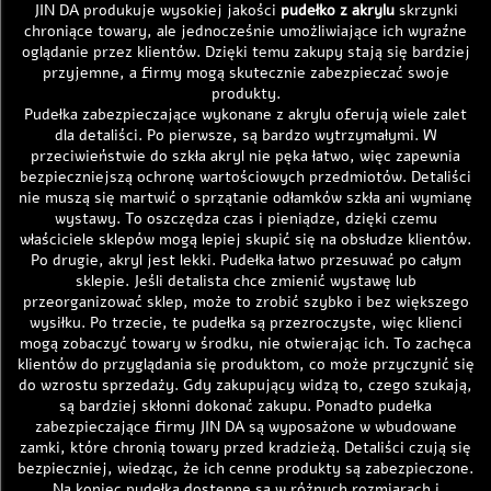
JIN DA produkuje wysokiej jakości
pudełko z akrylu
skrzynki
chroniące towary, ale jednocześnie umożliwiające ich wyraźne
oglądanie przez klientów. Dzięki temu zakupy stają się bardziej
przyjemne, a firmy mogą skutecznie zabezpieczać swoje
produkty.
Pudełka zabezpieczające wykonane z akrylu oferują wiele zalet
dla detaliści. Po pierwsze, są bardzo wytrzymałymi. W
przeciwieństwie do szkła akryl nie pęka łatwo, więc zapewnia
bezpieczniejszą ochronę wartościowych przedmiotów. Detaliści
nie muszą się martwić o sprzątanie odłamków szkła ani wymianę
wystawy. To oszczędza czas i pieniądze, dzięki czemu
właściciele sklepów mogą lepiej skupić się na obsłudze klientów.
Po drugie, akryl jest lekki. Pudełka łatwo przesuwać po całym
sklepie. Jeśli detalista chce zmienić wystawę lub
przeorganizować sklep, może to zrobić szybko i bez większego
wysiłku. Po trzecie, te pudełka są przezroczyste, więc klienci
mogą zobaczyć towary w środku, nie otwierając ich. To zachęca
klientów do przyglądania się produktom, co może przyczynić się
do wzrostu sprzedaży. Gdy zakupujący widzą to, czego szukają,
są bardziej skłonni dokonać zakupu. Ponadto pudełka
zabezpieczające firmy JIN DA są wyposażone w wbudowane
zamki, które chronią towary przed kradzieżą. Detaliści czują się
bezpieczniej, wiedząc, że ich cenne produkty są zabezpieczone.
Na koniec pudełka dostępne są w różnych rozmiarach i