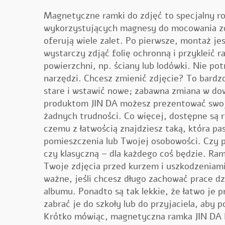
Magnetyczne ramki do zdjęć to specjalny r
wykorzystujących magnesy do mocowania zdj
oferują wiele zalet. Po pierwsze, montaż je
wystarczy zdjąć folię ochronną i przykleić r
powierzchni, np. ściany lub lodówki. Nie po
narzędzi. Chcesz zmienić zdjęcie? To bardz
stare i wstawić nowe; zabawna zmiana w d
produktom JIN DA możesz prezentować swo
żadnych trudności. Co więcej, dostępne są ró
czemu z łatwością znajdziesz taką, która pa
pomieszczenia lub Twojej osobowości. Czy p
czy klasyczną – dla każdego coś będzie. Ram
Twoje zdjęcia przed kurzem i uszkodzeniami
ważne, jeśli chcesz długo zachować prace dz
albumu. Ponadto są tak lekkie, że łatwo je 
zabrać je do szkoły lub do przyjaciela, aby 
Krótko mówiąc, magnetyczna ramka JIN DA