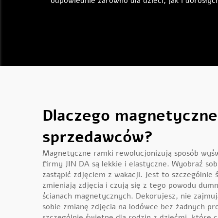
odpowiednie zarówno dla dzieci, jak i dorosły
Dlaczego magnetyczne 
sprzedawców?
Magnetyczne ramki rewolucjonizują sposób wyświ
firmy JIN DA są lekkie i elastyczne. Wyobraź so
zastąpić zdjęciem z wakacji. Jest to szczególnie
zmieniają zdjęcia i czują się z tego powodu du
ścianach magnetycznych. Dekorujesz, nie zajmu
sobie zmianę zdjęcia na lodówce bez żadnych pro
szczególnie świetne dla rodzin z dziećmi, które 