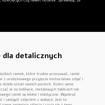
c dziecięcych czy nawet notatek. Sprawiają, że
 dla detalicznych
iężkich ramek, które trudno przesuwać, ramki
ie z urodzinowego przyjęcia można łatwo zdjąć i
e dzieła sztuki swoich pociech. Dzieci same
czać je na lodówce, metalowych tablicach lub
wowego
ramki są lekkie i elastyczne. Wyobraź
i zastąpić zdjęciem z wakacji. Jest to
 same zmieniają zdjęcia i czują się z tego