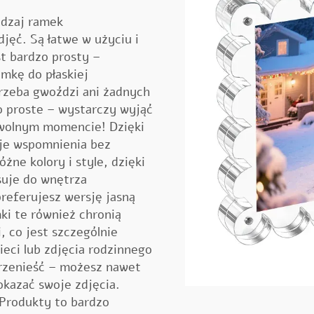
odzaj ramek
ęć. Są łatwe w użyciu i
st bardzo prosty –
amkę do płaskiej
trzeba gwoździ ani żadnych
o proste – wystarczy wyjąć
owolnym momencie! Dzięki
je wspomnienia bez
żne kolory i style, dzięki
suje do wnętrza
referujesz wersję jasną
ki te również chronią
, co jest szczególnie
ieci lub zdjęcia rodzinnego
przenieść – możesz nawet
pokazać swoje zdjęcia.
Produkty
to bardzo