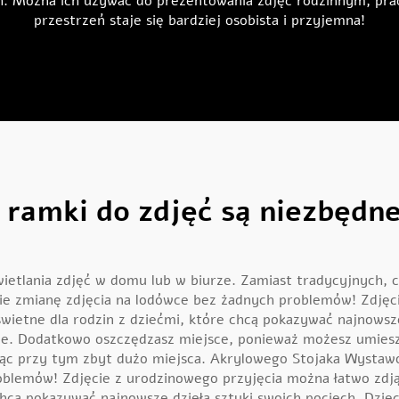
ch. Można ich używać do prezentowania zdjęć rodzinnym, pra
przestrzeń staje się bardziej osobista i przyjemna!
ramki do zdjęć są niezbędne
etlania zdjęć w domu lub w biurze. Zamiast tradycyjnych, c
bie zmianę zdjęcia na lodówce bez żadnych problemów! Zdjęc
 świetne dla rodzin z dziećmi, które chcą pokazywać najnowsz
mne. Dodatkowo oszczędzasz miejsce, ponieważ możesz umiesz
jąc przy tym zbyt dużo miejsca.
Akrylowego Stojaka Wysta
blemów! Zdjęcie z urodzinowego przyjęcia można łatwo zdjąć 
chcą pokazywać najnowsze dzieła sztuki swoich pociech. Dzieci