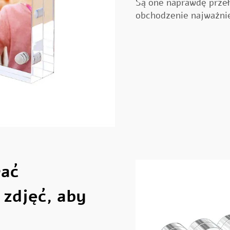
Są one naprawdę prze
obchodzenie najważnie
wać
zdjęć, aby