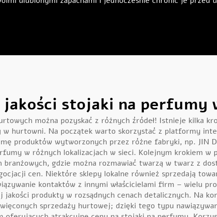
woimi ulubionymi zapachami i jednocześnie chronić je przed
j jakości stojaki na perfum
hurtowych można pozyskać z różnych źródeł! Istnieje kilka kr
 w hurtowni. Na początek warto skorzystać z platformy inter
gamę produktów wytworzonych przez różne fabryki, np. JIN D
erfumy w różnych lokalizacjach w sieci. Kolejnym krokiem w 
h branżowych, gdzie można rozmawiać twarzą w twarz z dosta
gocjacji cen. Niektóre sklepy lokalne również sprzedają to
iązywanie kontaktów z innymi właścicielami firm – wielu pr
 jakości produkty w rozsądnych cenach detalicznych. Na ko
więconych sprzedaży hurtowej; dzięki tego typu nawiązywani
 oferujących atrakcyjne ceny na stojaki na perfumy. Korzys