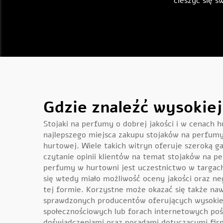
cieszyć się s
Gdzie znaleźć wysokie
Stojaki na perfumy o dobrej jakości i w cenach 
najlepszego miejsca zakupu stojaków na perfumy
hurtowej. Wiele takich witryn oferuje szeroką 
czytanie opinii klientów na temat stojaków na p
perfumy w hurtowni jest uczestnictwo w targac
się wtedy miało możliwość oceny jakości oraz ne
tej formie. Korzystne może okazać się także naw
sprawdzonych producentów oferujących wysokiej
społecznościowych lub forach internetowych poś
doświadczeniami oraz poradami dotyczącymi firm