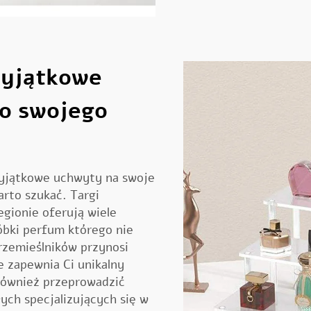
wyjątkowe
o swojego
ć wyjątkowe uchwyty na swoje
arto szukać. Targi
egionie oferują wiele
óbki perfum
którego nie
 rzemieślników przynosi
e zapewnia Ci unikalny
również przeprowadzić
ych specjalizujących się w