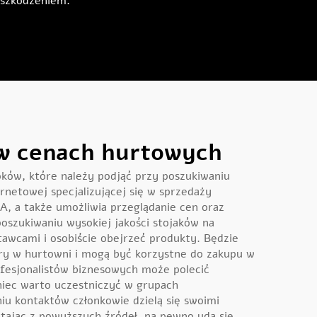
 uszkodzeniem.
y w cenach hurtowych
oków, które należy podjąć przy poszukiwaniu
netowej specjalizującej się w sprzedaży
A, a także umożliwia przeglądanie cen oraz
poszukiwaniu wysokiej jakości stojaków na
wcami i osobiście obejrzeć produkty. Będzie
wary w hurtowni i mogą być korzystne do zakupu w
ofesjonalistów biznesowych może polecić
niec warto uczestniczyć w grupach
u kontaktów członkowie dzielą się swoimi
tając z powyższych źródeł, na pewno uda się