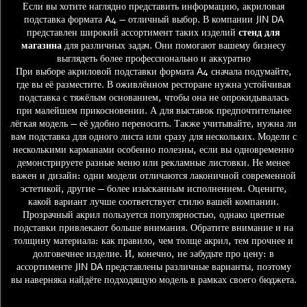
Если вы хотите наглядно представить информацию, акриловая
подставка формата A4 — отличный выбор. В компании JIN DA
представлен широкий ассортимент таких изделий
стенд для
магазина
для различных задач. Они помогают вашему бизнесу
выглядеть более профессионально и аккуратно
При выборе акриловой подставки формата A4 сначала подумайте,
где вы её разместите. В оживлённом ресторане нужна устойчивая
подставка с тяжёлым основанием, чтобы она не опрокидывалась
при малейшем прикосновении. А для выставок предпочтительнее
лёгкая модель — её удобно переносить. Также учитывайте, нужна ли
вам подставка для одного листа или сразу для нескольких. Модели с
несколькими карманами особенно полезны, если вы одновременно
демонстрируете разные меню или рекламные листовки. Не менее
важен и дизайн: одни модели отличаются лаконичной современной
эстетикой, другие — более изысканным исполнением. Оцените,
какой вариант лучше соответствует стилю вашей компании.
Прозрачный акрил пользуется популярностью, однако цветные
подставки привлекают больше внимания. Обратите внимание и на
толщину материала: как правило, чем толще акрил, тем прочнее и
долговечнее изделие. И, конечно, не забудьте про цену: в
ассортименте JIN DA представлены различные варианты, поэтому
вы наверняка найдёте подходящую модель в рамках своего бюджета.