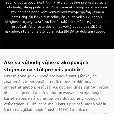
rýchlo upúta pozornosť ľudí. Preto sú ideálne pre reštaurácie,
obchody, ale aj podujatia. Používanie akrylových stojanov na
stôl pomáha podnikom komunikovať svoje správy jasne a
esteticky. Sú ľahko čistiteľné, čo je ich veľkou výhodou.
Akrylové stojany na stôl sú ľahké, takže ich môžete jednoducho
presúvať. Ak chcete dosiahnuť veľký dopad bez väčších
nákladov, stojany na stôl od značky JIN DA sú dobrým výberom.
Aké sú výhody výberu akrylových
stojanov na stôl pre váš podnik?
Okrem toho je akrylové stojanové karty ľahké, čo
znamená, že personál ich môže bez problémov
umiestniť alebo presúvať. Ak obchod dnes vyhradí jednu
oblasť na predaj a zajtra inú, presúvanie stojanových
kariet nebude náročné. Sú tiež dostupné v rôznych
veľkostiach. Či už ide o malú kartu pre stôl alebo väčšiu
kartu na výklad, spoločnosť JIN DA to dokáže