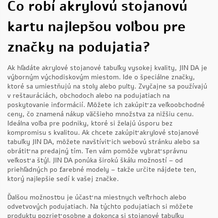
Čo robí akrylovú stojanovú
kartu najlepšou voľbou pre
značky na podujatia?
Ak hľadáte akrylové stojanové tabuľky vysokej kvality, JIN DA je
výborným východiskovým miestom. Ide o špeciálne značky,
ktoré sa umiestňujú na stoly alebo pulty. Zvyčajne sa používajú
v reštauráciách, obchodoch alebo na podujatiach na
poskytovanie informácií. Môžete ich zakúpiť za veľkoobchodné
ceny, čo znamená nákup väčšieho množstva za nižšiu cenu.
Ideálna voľba pre podniky, ktoré si želajú úsporu bez
kompromisu s kvalitou. Ak chcete zakúpiť akrylové stojanové
tabuľky JIN DA, môžete navštíviť ich webovú stránku alebo sa
obrátiť na predajný tím. Ten vám pomôže vybrať správnu
veľkosť a štýl. JIN DA ponúka širokú škálu možností – od
priehľadných po farebné modely – takže určite nájdete ten,
ktorý najlepšie sedí k vašej značke.
Ďalšou možnosťou je účasť na miestnych veľtrhoch alebo
odvetvových podujatiach. Na týchto podujatiach si môžete
produkty pozrieť osobne a dokonca si stojanové tabuľky