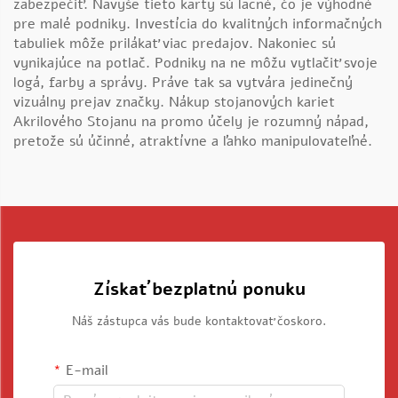
zabezpečiť. Navyše tieto karty sú lacné, čo je výhodné
pre malé podniky. Investícia do kvalitných informačných
tabuliek môže prilákať viac predajov. Nakoniec sú
vynikajúce na potlač. Podniky na ne môžu vytlačiť svoje
logá, farby a správy. Práve tak sa vytvára jedinečný
vizuálny prejav značky. Nákup stojanových kariet
Akrilového Stojanu
na promo účely je rozumný nápad,
pretože sú účinné, atraktívne a ľahko manipulovateľné.
Získať bezplatnú ponuku
Náš zástupca vás bude kontaktovať čoskoro.
E-mail