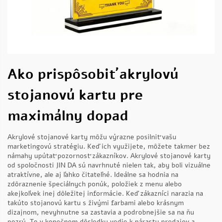
Ako prispôsobiť akrylovú
stojanovú kartu pre
maximálny dopad
Akrylové stojanové karty môžu výrazne posilniť vašu
marketingovú stratégiu. Keď ich využijete, môžete takmer bez
námahy upútať pozornosť zákazníkov. Akrylové stojanové karty
od spoločnosti JIN DA sú navrhnuté nielen tak, aby boli vizuálne
atraktívne, ale aj ľahko čitateľné. Ideálne sa hodnia na
zdôraznenie špeciálnych ponúk, položiek z menu alebo
akejkoľvek inej dôležitej informácie. Keď zákazníci narazia na
takúto stojanovú kartu s živými farbami alebo krásnym
dizajnom, nevyhnutne sa zastavia a podrobnejšie sa na ňu
pozrú. To v konečnom dôsledku vedie k nárastu predajov a