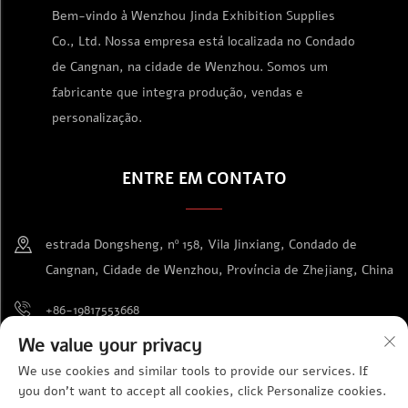
Bem-vindo à Wenzhou Jinda Exhibition Supplies
Co., Ltd. Nossa empresa está localizada no Condado
de Cangnan, na cidade de Wenzhou. Somos um
fabricante que integra produção, vendas e
personalização.
ENTRE EM CONTATO
estrada Dongsheng, nº 158, Vila Jinxiang, Condado de
Cangnan, Cidade de Wenzhou, Província de Zhejiang, China
+86-19817553668
We value your privacy
[email protected]
We use cookies and similar tools to provide our services. If
you don't want to accept all cookies, click Personalize cookies.