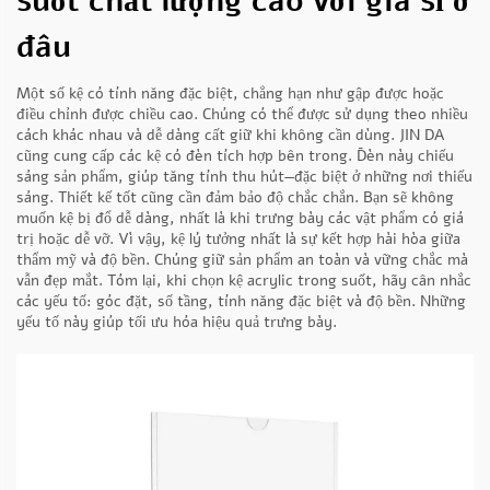
suốt chất lượng cao với giá sỉ ở
đâu
Một số kệ có tính năng đặc biệt, chẳng hạn như gập được hoặc
điều chỉnh được chiều cao. Chúng có thể được sử dụng theo nhiều
cách khác nhau và dễ dàng cất giữ khi không cần dùng. JIN DA
cũng cung cấp các kệ có đèn tích hợp bên trong. Đèn này chiếu
sáng sản phẩm, giúp tăng tính thu hút—đặc biệt ở những nơi thiếu
sáng. Thiết kế tốt cũng cần đảm bảo độ chắc chắn. Bạn sẽ không
muốn kệ bị đổ dễ dàng, nhất là khi trưng bày các vật phẩm có giá
trị hoặc dễ vỡ. Vì vậy, kệ lý tưởng nhất là sự kết hợp hài hòa giữa
thẩm mỹ và độ bền. Chúng giữ sản phẩm an toàn và vững chắc mà
vẫn đẹp mắt. Tóm lại, khi chọn kệ acrylic trong suốt, hãy cân nhắc
các yếu tố: góc đặt, số tầng, tính năng đặc biệt và độ bền. Những
yếu tố này giúp tối ưu hóa hiệu quả trưng bày.