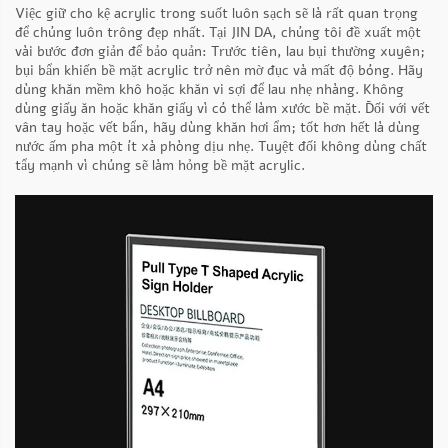
Việc giữ cho kệ acrylic trong suốt luôn sạch sẽ là rất quan trọng
để chúng luôn trông đẹp nhất. Tại JIN DA, chúng tôi đề xuất một
vài bước đơn giản để bảo quản: Trước tiên, lau bụi thường xuyên;
bụi bẩn khiến bề mặt acrylic trở nên mờ đục và mất độ bóng. Hãy
dùng khăn mềm khô hoặc khăn vi sợi để lau nhẹ nhàng. Không
dùng giấy ăn hoặc khăn giấy vì có thể làm xước bề mặt. Đối với vết
vân tay hoặc vết bẩn, hãy dùng khăn hơi ẩm; tốt hơn hết là dùng
nước ấm pha một ít xà phòng dịu nhẹ. Tuyệt đối không dùng chất
tẩy mạnh vì chúng sẽ làm hỏng bề mặt acrylic.