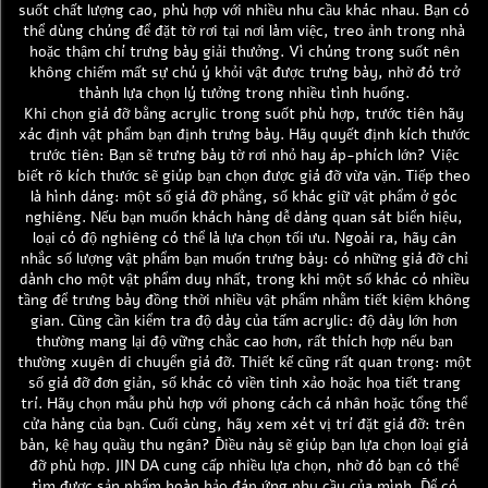
suốt chất lượng cao, phù hợp với nhiều nhu cầu khác nhau. Bạn có
thể dùng chúng để đặt tờ rơi tại nơi làm việc, treo ảnh trong nhà
hoặc thậm chí trưng bày giải thưởng. Vì chúng trong suốt nên
không chiếm mất sự chú ý khỏi vật được trưng bày, nhờ đó trở
thành lựa chọn lý tưởng trong nhiều tình huống.
Khi chọn giá đỡ bằng acrylic trong suốt phù hợp, trước tiên hãy
xác định vật phẩm bạn định trưng bày. Hãy quyết định kích thước
trước tiên: Bạn sẽ trưng bày tờ rơi nhỏ hay áp-phích lớn? Việc
biết rõ kích thước sẽ giúp bạn chọn được giá đỡ vừa vặn. Tiếp theo
là hình dáng: một số giá đỡ phẳng, số khác giữ vật phẩm ở góc
nghiêng. Nếu bạn muốn khách hàng dễ dàng quan sát biển hiệu,
loại có độ nghiêng có thể là lựa chọn tối ưu. Ngoài ra, hãy cân
nhắc số lượng vật phẩm bạn muốn trưng bày: có những giá đỡ chỉ
dành cho một vật phẩm duy nhất, trong khi một số khác có nhiều
tầng để trưng bày đồng thời nhiều vật phẩm nhằm tiết kiệm không
gian. Cũng cần kiểm tra độ dày của tấm acrylic: độ dày lớn hơn
thường mang lại độ vững chắc cao hơn, rất thích hợp nếu bạn
thường xuyên di chuyển giá đỡ. Thiết kế cũng rất quan trọng: một
số giá đỡ đơn giản, số khác có viền tinh xảo hoặc họa tiết trang
trí. Hãy chọn mẫu phù hợp với phong cách cá nhân hoặc tổng thể
cửa hàng của bạn. Cuối cùng, hãy xem xét vị trí đặt giá đỡ: trên
bàn, kệ hay quầy thu ngân? Điều này sẽ giúp bạn lựa chọn loại giá
đỡ phù hợp. JIN DA cung cấp nhiều lựa chọn, nhờ đó bạn có thể
tìm được sản phẩm hoàn hảo đáp ứng nhu cầu của mình. Để có