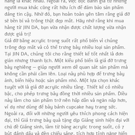
hàng là khác nhau. Ngoài ra, việc đọc đánh giá từ những
người mua khác cũng rất hữu ích để đảm bảo sản phẩm
đáng tin cậy. Nhờ đó, bạn hoàn toàn yên tâm rằng giá đỡ
sẽ bền bỉ và trông thật đẹp mắt. Hãy nhớ rằng khi mua
hàng từ JIN DA, bạn vừa nhận được chất lượng vừa nhận
được giá trị!
Giá đỡ bằng acrylic trong suốt rất phổ biến vì chúng
trông đẹp mắt và có thể trưng bày nhiều loại sản phẩm.
Tại JIN DA, chúng tôi cho rằng thiết kế tốt nhất là đơn
giản nhưng thanh lịch. Một kiểu phổ biến là giá đỡ trưng
bày nghiêng — giúp người xem dễ quan sát sản phẩm mà
không cần phải cầm lên. Loại này phù hợp để trưng bày
ảnh, biển hiệu hoặc sản phẩm nhỏ. Một lựa chọn khác
tuyệt vời là giá đỡ acrylic nhiều tầng. Thiết kế có nhiều
bậc, cho phép trưng bày đồng thời nhiều sản phẩm. Điều
này làm cho sản phẩm trở nên hấp dẫn và ngăn nắp hơn,
ví dụ như dùng để bày bánh cupcake hay trang sức.
Ngoài ra, đối với những người yêu thích phong cách hiện
đại, thì
Giá trưng bày quà tặng dịp Giáng sinh hiện đại với
chủ đề Giáng sinh, làm từ bảng acrylic trong suốt, có 7
bút đánh dấu và đèn chiếu sáng, tích hợp tính năng hiển