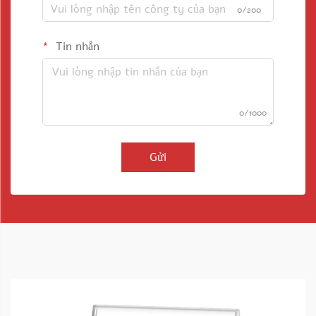
0/200
Tin nhắn
0/1000
Gửi