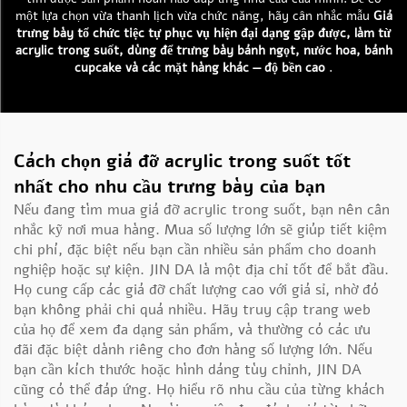
một lựa chọn vừa thanh lịch vừa chức năng, hãy cân nhắc mẫu
Giá
trưng bày tổ chức tiệc tự phục vụ hiện đại dạng gập được, làm từ
acrylic trong suốt, dùng để trưng bày bánh ngọt, nước hoa, bánh
cupcake và các mặt hàng khác — độ bền cao
.
Cách chọn giá đỡ acrylic trong suốt tốt
nhất cho nhu cầu trưng bày của bạn
Nếu đang tìm mua giá đỡ acrylic trong suốt, bạn nên cân
nhắc kỹ nơi mua hàng. Mua số lượng lớn sẽ giúp tiết kiệm
chi phí, đặc biệt nếu bạn cần nhiều sản phẩm cho doanh
nghiệp hoặc sự kiện. JIN DA là một địa chỉ tốt để bắt đầu.
Họ cung cấp các giá đỡ chất lượng cao với giá sỉ, nhờ đó
bạn không phải chi quá nhiều. Hãy truy cập trang web
của họ để xem đa dạng sản phẩm, và thường có các ưu
đãi đặc biệt dành riêng cho đơn hàng số lượng lớn. Nếu
bạn cần kích thước hoặc hình dáng tùy chỉnh, JIN DA
cũng có thể đáp ứng. Họ hiểu rõ nhu cầu của từng khách