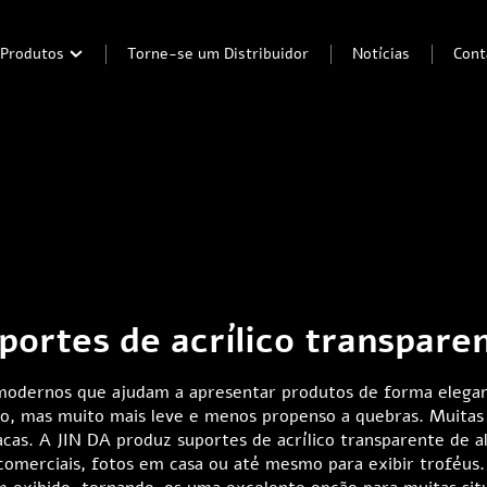
Produtos
Torne-se um Distribuidor
Notícias
Cont
portes de acrílico transpare
 modernos que ajudam a apresentar produtos de forma elegan
o, mas muito mais leve e menos propenso a quebras. Muitas lo
acas. A JIN DA produz suportes de acrílico transparente de a
omerciais, fotos em casa ou até mesmo para exibir troféus