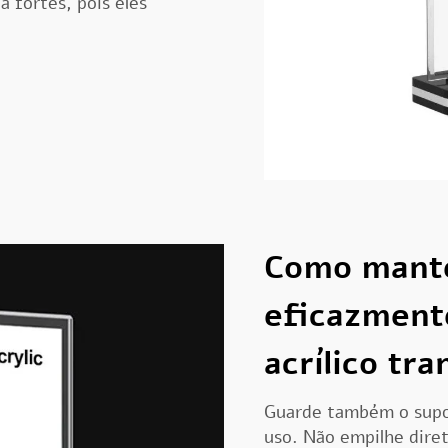
 fortes, pois eles
Como mante
eficazment
acrílico tr
Guarde também o supo
uso. Não empilhe dire