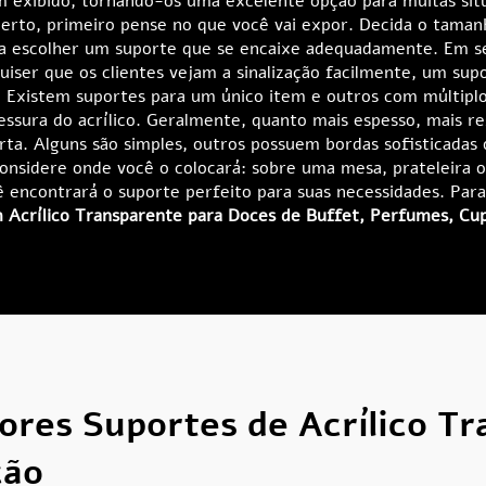
m exibido, tornando-os uma excelente opção para muitas sit
certo, primeiro pense no que você vai expor. Decida o tama
a escolher um suporte que se encaixe adequadamente. Em seg
uiser que os clientes vejam a sinalização facilmente, um su
. Existem suportes para um único item e outros com múltiplos
ura do acrílico. Geralmente, quanto mais espesso, mais res
ta. Alguns são simples, outros possuem bordas sofisticadas
considere onde você o colocará: sobre uma mesa, prateleira o
 encontrará o suporte perfeito para suas necessidades. Para
 Acrílico Transparente para Doces de Buffet, Perfumes, Cu
ores Suportes de Acrílico Tr
ção