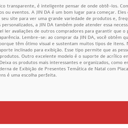
lico transparente, é inteligente pensar de onde obtê-los. C
os ou eventos. A JIN DA é um bom lugar para começar. Eles 
e seu site para ver uma grande variedade de produtos e, fre
 personalizados, a JIN DA também pode atender essa necess
ler avaliações de outros compradores para garantir que o p
aparência. Lembre-se: ao comprar da JIN DA, você obtém qua
 porque têm ótimo visual e sustentam muitos tipos de itens.
rte inclinado para exibição. Esse tipo permite que as pesso
 produtos. Outro excelente modelo é o suporte de acrílico em 
 Deixa os produtos mais interessantes e organizados, como em
derna de Exibição de Presentes Temática de Natal com Placa
gens
é uma escolha perfeita.