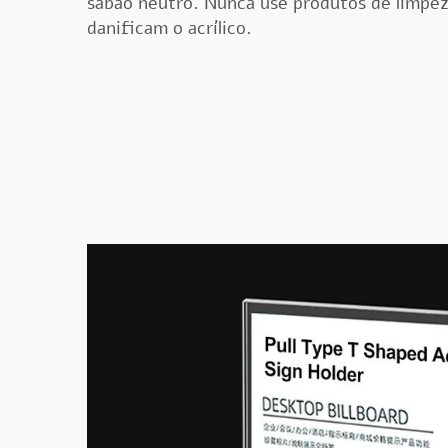
sabão neutro. Nunca use produtos de limpeza
danificam o acrílico.