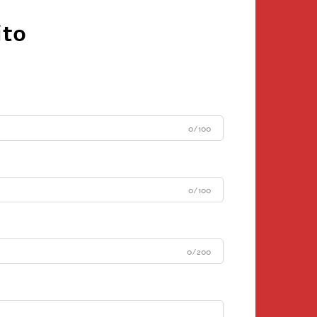
ito
0/100
0/100
0/200