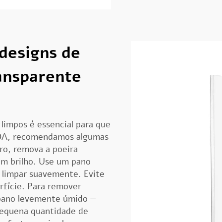
designs de
ransparente
?
 limpos é essencial para que
 DA, recomendamos algumas
ro, remova a poeira
sem brilho. Use um pano
 limpar suavemente. Evite
rfície. Para remover
 pano levemente úmido —
equena quantidade de