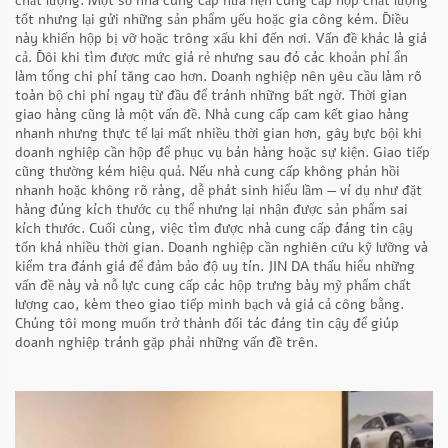
chất lượng. Một số nhà cung cấp hứa hẹn cung cấp hộp chất lượng
tốt nhưng lại gửi những sản phẩm yếu hoặc gia công kém. Điều
này khiến hộp bị vỡ hoặc trông xấu khi đến nơi. Vấn đề khác là giá
cả. Đôi khi tìm được mức giá rẻ nhưng sau đó các khoản phí ẩn
làm tổng chi phí tăng cao hơn. Doanh nghiệp nên yêu cầu làm rõ
toàn bộ chi phí ngay từ đầu để tránh những bất ngờ. Thời gian
giao hàng cũng là một vấn đề. Nhà cung cấp cam kết giao hàng
nhanh nhưng thực tế lại mất nhiều thời gian hơn, gây bực bội khi
doanh nghiệp cần hộp để phục vụ bán hàng hoặc sự kiện. Giao tiếp
cũng thường kém hiệu quả. Nếu nhà cung cấp không phản hồi
nhanh hoặc không rõ ràng, dễ phát sinh hiểu lầm — ví dụ như đặt
hàng đúng kích thước cụ thể nhưng lại nhận được sản phẩm sai
kích thước. Cuối cùng, việc tìm được nhà cung cấp đáng tin cậy
tốn khá nhiều thời gian. Doanh nghiệp cần nghiên cứu kỹ lưỡng và
kiểm tra đánh giá để đảm bảo độ uy tín. JIN DA thấu hiểu những
vấn đề này và nỗ lực cung cấp các hộp trưng bày mỹ phẩm chất
lượng cao, kèm theo giao tiếp minh bạch và giá cả công bằng.
Chúng tôi mong muốn trở thành đối tác đáng tin cậy để giúp
doanh nghiệp tránh gặp phải những vấn đề trên.