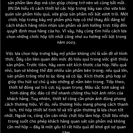
sản phẩm làm đẹp mà còn giúp chúng trở nên vô cùng bắt mắt.
JIN DA hiểu rõ cách thiết kế các hộp trưng bày sao cho vừa bảo
quản sản phẩm hiệu quả, vừa giúp sản phẩm nổi bật vượt trội. Một
chiếc hộp trưng bày mỹ phẩm phù hợp có thể thay đổi đáng kể
cách khách hàng nhìn nhận sản phẩm và ảnh hưởng trực tiếp đến
quyết định mua hàng của họ. Vì vậy, hãy cùng tìm hiểu cách lựa
chọn những chiếc hộp tốt nhất cũng như xu hướng nổi bật trong
năm 2023.
Việc lựa chọn hộp trưng bày mỹ phẩm không chỉ là vấn đề về hình
thức. Đây còn liên quan đến mức độ hiệu quả trong việc giới thiệu
sản phẩm. Trước tiên, hãy xem xét kích thước của hộp. Nếu quá
nhỏ, bạn sẽ không thể đặt nhiều sản phẩm bên trong; nếu quá lớn,
sản phẩm trông như bị lạc lõng và cô lập. Kích thước phù hợp sẽ
giúp thu hút sự chú ý vào những gì nằm bên trong. Tiếp theo,
thiết kế đóng vai trò cực kỳ quan trọng. Màu sắc tươi sáng và
hình dáng độc đáo có thể nhanh chóng thu hút ánh nhìn của
khách hàng. Tuy nhiên, thiết kế cũng cần phản ánh đúng phong
cách thương hiệu. Ví dụ, nếu thương hiệu mang phong cách thanh
lịch, thì hộp thiết kế tinh tế và tối giản thường là lựa chọn tốt
nhất. Ngoài ra, cũng cần cân nhắc chất liệu làm hộp. Chất liệu nhựa
trong suốt cho phép khách hàng quan sát sản phẩm mà không
cần mở hộp — đây là một yếu tố rất hiệu quả để khơi gợi sự quan
tâm.