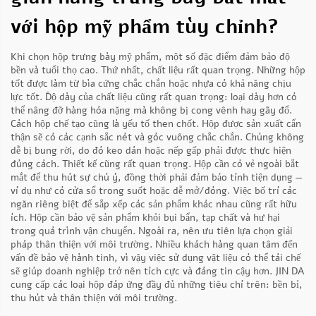
với hộp mỹ phẩm tùy chỉnh?
Khi chọn hộp trưng bày mỹ phẩm, một số đặc điểm đảm bảo độ
bền và tuổi thọ cao. Thứ nhất, chất liệu rất quan trọng. Những hộp
tốt được làm từ bìa cứng chắc chắn hoặc nhựa có khả năng chịu
lực tốt. Độ dày của chất liệu cũng rất quan trọng: loại dày hơn có
thể nâng đỡ hàng hóa nặng mà không bị cong vênh hay gãy đổ.
Cách
hộp
chế tạo cũng là yếu tố then chốt. Hộp được sản xuất cẩn
thận sẽ có các cạnh sắc nét và góc vuông chắc chắn. Chúng không
dễ bị bung rời, do đó keo dán hoặc nếp gấp phải được thực hiện
đúng cách. Thiết kế cũng rất quan trọng. Hộp cần có vẻ ngoài bắt
mắt để thu hút sự chú ý, đồng thời phải đảm bảo tính tiện dụng —
ví dụ như có cửa sổ trong suốt hoặc dễ mở/đóng. Việc bố trí các
ngăn riêng biệt để sắp xếp các sản phẩm khác nhau cũng rất hữu
ích. Hộp cần bảo vệ sản phẩm khỏi bụi bẩn, tạp chất và hư hại
trong quá trình vận chuyển. Ngoài ra, nên ưu tiên lựa chọn giải
pháp thân thiện với môi trường. Nhiều khách hàng quan tâm đến
vấn đề bảo vệ hành tinh, vì vậy việc sử dụng vật liệu có thể tái chế
sẽ giúp doanh nghiệp trở nên tích cực và đáng tin cậy hơn. JIN DA
cung cấp các loại hộp đáp ứng đầy đủ những tiêu chí trên: bền bỉ,
thu hút và thân thiện với môi trường.