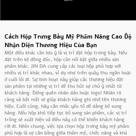
Cách Hộp Trưng Bày Mỹ Phẩm Nâng Cao Độ
Nhận Diện Thương Hiệu Của Bạn
Một điều khác cần lưu ý là vị trí đặt hộp trưng bày. Nếu
đặt trên kệ đông đúc, hộp cần nổi bật giữa nhiều sản
phẩm khác. JIN DA cung cấp các loại hộp phù hợp với
nhiều vị trí khác nhau, ví dụ như trên quầy thu ngân hoặc
ở cuối lối đi. Sự linh hoạt này giúp các thương hiệu đặt
sản phẩm tại những vị trí dễ thu hút sự chú ý nhất từ
khách hàng. Đừng quên nhãn dán hoặc logo! Nhãn rõ
ràng và bắt mắt sẽ giúp khách hàng ghi nhớ tên thương
hiệu. Cuối cùng, hãy cân nhắc yếu tố dễ dàng bổ sung
hàng. Nếu
hộp
khó tiếp tục bổ sung sản phẩm, các vị trí
trống sẽ xuất hiện và điều này có thể khiến khách hàng
rời đi. Nhìn chung, việc lựa chọn hộp trưng bày mỹ phẩm
phù hợp là sự cân bằng giữa thẩm mỹ, chức năng và khả