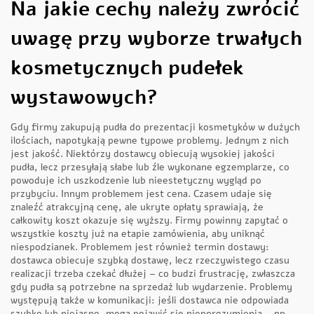
Na jakie cechy należy zwrócić
uwagę przy wyborze trwałych
kosmetycznych pudełek
wystawowych?
Gdy firmy zakupują pudła do prezentacji kosmetyków w dużych
ilościach, napotykają pewne typowe problemy. Jednym z nich
jest jakość. Niektórzy dostawcy obiecują wysokiej jakości
pudła, lecz przesyłają słabe lub źle wykonane egzemplarze, co
powoduje ich uszkodzenie lub nieestetyczny wygląd po
przybyciu. Innym problemem jest cena. Czasem udaje się
znaleźć atrakcyjną cenę, ale ukryte opłaty sprawiają, że
całkowity koszt okazuje się wyższy. Firmy powinny zapytać o
wszystkie koszty już na etapie zamówienia, aby uniknąć
niespodzianek. Problemem jest również termin dostawy:
dostawca obiecuje szybką dostawę, lecz rzeczywistego czasu
realizacji trzeba czekać dłużej – co budzi frustrację, zwłaszcza
gdy pudła są potrzebne na sprzedaż lub wydarzenie. Problemy
występują także w komunikacji: jeśli dostawca nie odpowiada
szybko lub niejasno, mogą pojawić się nieporozumienia – np.