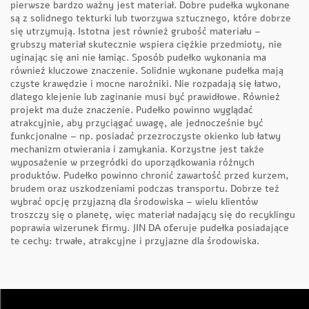
pierwsze bardzo ważny jest materiał. Dobre pudełka wykonane
są z solidnego tekturki lub tworzywa sztucznego, które dobrze
się utrzymują. Istotna jest również grubość materiału –
grubszy materiał skutecznie wspiera ciężkie przedmioty, nie
uginając się ani nie łamiąc. Sposób
pudełko
wykonania ma
również kluczowe znaczenie. Solidnie wykonane pudełka mają
czyste krawędzie i mocne narożniki. Nie rozpadają się łatwo,
dlatego klejenie lub zaginanie musi być prawidłowe. Również
projekt ma duże znaczenie. Pudełko powinno wyglądać
atrakcyjnie, aby przyciągać uwagę, ale jednocześnie być
funkcjonalne – np. posiadać przezroczyste okienko lub łatwy
mechanizm otwierania i zamykania. Korzystne jest także
wyposażenie w przegródki do uporządkowania różnych
produktów. Pudełko powinno chronić zawartość przed kurzem,
brudem oraz uszkodzeniami podczas transportu. Dobrze też
wybrać opcję przyjazną dla środowiska – wielu klientów
troszczy się o planetę, więc materiał nadający się do recyklingu
poprawia wizerunek firmy. JIN DA oferuje pudełka posiadające
te cechy: trwałe, atrakcyjne i przyjazne dla środowiska.