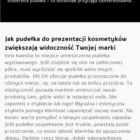
otwierania pudełka – co doskonale przyciąga zainteresowanie.
Jak pudełka do prezentacji kosmetyków
zwiększają widoczność Twojej marki
Inna kwestia to miejsce umieszczenia pudełka
wystawowego. Jeśli znajdzie się ono na zatłoczonej
półce, musi wyróżniać się spośród wielu innych
produktów. JIN DA oferuje pudełka przeznaczone do
różnych miejsc, np. na ladzie lub na końcu przejścia. Ta
elastyczność pozwala markom umieszczać swoje
produkty tam, gdzie widzi je najwięcej osób. Nie
zapomnij o etykiecie lub logo! Wyraźna i estetyczna
etykieta pomaga klientowi zapamiętać nazwę marki. Na
koniec warto pomyśleć o łatwym uzupełnianiu zapasów.
Jeśli
pudełko
uzupełnianie jest trudne, powstają puste
przestrzenie, co może skłonić klientów do opuszczenia
sklepu. Ogólnie rzecz biorąc, dobór odpowiedniego