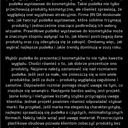
pudełka wystawowe do kosmetyków. Takie pudełka nie tylko
przechowują produkty kosmetyczne, ale również sprawiają, że
wyglądają one wyjątkowo atrakcyjnie. Firma JIN DA doskonale
wie, jak tworzyć pudełka wystawowe, które solidnie trzymają
produkty i jednocześnie znacząco podkreślają ich walory
wizualne. Prawidłowe pudełko wystawowe do kosmetyków może
w znacznym stopniu wpłynąć na to, jak klienci postrzegają dane
produkty oraz czy zdecydują się je zakupić. Omówmy więc, jak
wybrać najlepsze pudełka i jakie trendy dominują w 2023 roku.
Wybór pudełka do prezentacji kosmetyków to nie tylko kwestia
wyglądu. Chodzi również o to, jak dobrze prezentuje ono
produkty. Najpierw należy zastanowić się nad rozmiarem
pudełka. Jeśli jest za małe, nie zmieszczą się w nim wiele
produktów. Jeśli za duże – produkty wyglądają zagubione i
samotne. Odpowiedni rozmiar pomaga skupić uwagę na tym, co
znajduje się wewnątrz. Następnie bardzo ważny jest projekt.
Jasne kolory i nietypowe kształty szybko przyciągają uwagę
klientów. Jednak projekt powinien również odpowiadać stylowi
marki. Na przykład, jeśli marka ma elegancką charakterystykę,
najlepiej sprawdzają się pudełka o czystych, minimalistycznych
formach. Należy także wziąć pod uwagę materiał. Przezroczysta
plastikowa obudowa pozwala klientom zobaczyć produkty bez