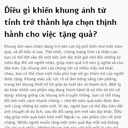
Điều gì khiến khung ảnh từ
tính trở thành lựa chọn thịnh
hành cho việc tặng quà?
Khung ảnh nam châm đang trở nên cực kỳ phổ biến như một món
quà, và dễ hiểu vì sao. Thứ nhất, chúng mang tính cá nhân cao:
bạn có thể đặt vào đó một bức ảnh đặc biệt gợi nhớ đến những kỷ
niệm đẹp đối với người nhận, giúp món quà trở nên ý nghĩa và chu
đáo hơn. Các khung ảnh của chúng tôi có nhiều mẫu mã khác
nhau, bạn có thể chọn một mẫu phù hợp với gu thẩm mỹ của người
được tặng. Khung màu sắc rực rỡ sẽ làm bừng sáng căn phòng,
trong khi khung thiết kế tối giản lại toát lên vẻ thanh lịch. Một lý
do khác khiến sản phẩm này đang thịnh hành là sự tiện lợi khi sử
dụng: không giống các khung ảnh truyền thống, bạn có thể thay
đổi ảnh một cách nhanh chóng — nhờ đó món quà luôn được làm
mới cùng những kỷ niệm mới. Ví dụ, người bạn có thể đầu tiên đặt
ảnh chuyến đi du lịch, sau đó đổi sang ảnh mới vào dịp khác. Điều
này giúp món quà luôn tươi mới! Ngoài ra, sản phẩm còn rất phải
chăng. Nhiều người muốn tặng một món quà đẹp mắt mà không
cần chi quá nhiều. Những khung ảnh này vừa bắt mắt lại vừa giá