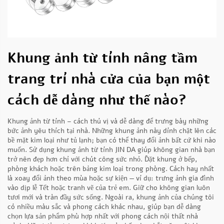
Khung ảnh từ tính nâng tầm
trang trí nhà cửa của bạn một
cách dễ dàng như thế nào?
Khung ảnh từ tính – cách thú vị và dễ dàng để trưng bày những
bức ảnh yêu thích tại nhà. Những khung ảnh này dính chặt lên các
bề mặt kim loại như tủ lạnh; bạn có thể thay đổi ảnh bất cứ khi nào
muốn. Sử dụng khung ảnh từ tính JIN DA giúp không gian nhà bạn
trở nên đẹp hơn chỉ với chút công sức nhỏ. Đặt khung ở bếp,
phòng khách hoặc trên bảng kim loại trong phòng. Cách hay nhất
là xoay đổi ảnh theo mùa hoặc sự kiện — ví dụ: trưng ảnh gia đình
vào dịp lễ Tết hoặc tranh vẽ của trẻ em. Giữ cho không gian luôn
tươi mới và tràn đầy sức sống. Ngoài ra, khung ảnh của chúng tôi
có nhiều màu sắc và phong cách khác nhau, giúp bạn dễ dàng
chọn lựa sản phẩm phù hợp nhất với phong cách nội thất nhà