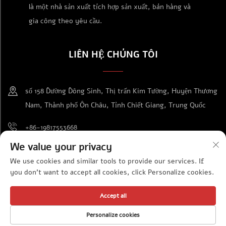
là một nhà sản xuất tích hợp sản xuất, bán hàng và
gia công theo yêu cầu.
LIÊN HỆ CHÚNG TÔI
số 158 Đường Đông Sinh, Thị trấn Kim Tường, Huyện Thương
Nam, Thành phố Ôn Châu, Tỉnh Chiết Giang, Trung Quốc
+86-19817553668
We value your privacy
[email protected]
We use cookies and similar tools to provide our services. If
you don't want to accept all cookies, click Personalize cookies.
Bản quyền © Công ty TNHH Cung ứng Thiết bị Triển lãm Ôn Châu Kiến
Accept all
Đạt. Bảo lưu mọi quyền.
Chính sách bảo mật
Personalize cookies