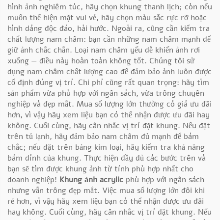
hình ảnh nghiêm túc, hãy chọn khung thanh lịch; còn nếu
muốn thể hiện mặt vui vẻ, hãy chọn màu sắc rực rỡ hoặc
hình dáng độc đáo, hài hước. Ngoài ra, cũng cần kiểm tra
chất lượng nam châm: bạn cần những nam châm mạnh để
giữ ảnh chắc chắn. Loại nam châm yếu dễ khiến ảnh rơi
xuống — điều này hoàn toàn không tốt. Chúng tôi sử
dụng nam châm chất lượng cao để đảm bảo ảnh luôn được
cố định đúng vị trí. Chi phí cũng rất quan trọng: hãy tìm
sản phẩm vừa phù hợp với ngân sách, vừa trông chuyên
nghiệp và đẹp mắt. Mua số lượng lớn thường có giá ưu đãi
hơn, vì vậy hãy xem liệu bạn có thể nhận được ưu đãi hay
không. Cuối cùng, hãy cân nhắc vị trí đặt khung. Nếu đặt
trên tủ lạnh, hãy đảm bảo nam châm đủ mạnh để bám
chắc; nếu đặt trên bảng kim loại, hãy kiểm tra khả năng
bám dính của khung. Thực hiện đầy đủ các bước trên và
bạn sẽ tìm được khung ảnh từ tính phù hợp nhất cho
doanh nghiệp!
Khung ảnh acrylic
phù hợp với ngân sách
nhưng vẫn trông đẹp mắt. Việc mua số lượng lớn đôi khi
rẻ hơn, vì vậy hãy xem liệu bạn có thể nhận được ưu đãi
hay không. Cuối cùng, hãy cân nhắc vị trí đặt khung. Nếu