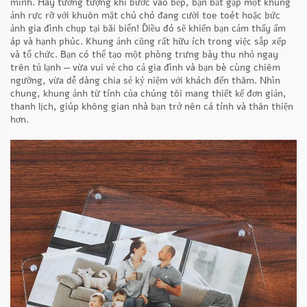
mình. Hãy tưởng tượng khi bước vào bếp, bạn bắt gặp một khung
ảnh rực rỡ với khuôn mặt chú chó đang cười toe toét hoặc bức
ảnh gia đình chụp tại bãi biển! Điều đó sẽ khiến bạn cảm thấy ấm
áp và hạnh phúc. Khung ảnh cũng rất hữu ích trong việc sắp xếp
và tổ chức. Bạn có thể tạo một phòng trưng bày thu nhỏ ngay
trên tủ lạnh — vừa vui vẻ cho cả gia đình và bạn bè cùng chiêm
ngưỡng, vừa dễ dàng chia sẻ kỷ niệm với khách đến thăm. Nhìn
chung, khung ảnh từ tính của chúng tôi mang thiết kế đơn giản,
thanh lịch, giúp không gian nhà bạn trở nên cá tính và thân thiện
hơn.