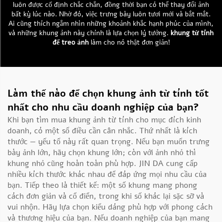
luôn được cố định chắc chắn, đồng thời bạn có thể thay đổi ảnh
bất kỳ lúc nào. Nhờ đó, việc trưng bày luôn tươi mới và bắt mắt.
Ai cũng thích ngắm nhìn những khoảnh khắc hạnh phúc của mình,
và những khung ảnh này chính là lựa chọn lý tưởng.
khung từ tính
để treo ảnh
làm cho nó thật đơn giản!
Làm thế nào để chọn khung ảnh từ tính tốt
nhất cho nhu cầu doanh nghiệp của bạn?
Khi bạn tìm mua khung ảnh từ tính cho mục đích kinh
doanh, có một số điều cần cân nhắc. Thứ nhất là kích
thước — yếu tố này rất quan trọng. Nếu bạn muốn trưng
bày ảnh lớn, hãy chọn khung lớn; còn với ảnh nhỏ thì
khung nhỏ cũng hoàn toàn phù hợp. JIN DA cung cấp
nhiều kích thước khác nhau để đáp ứng mọi nhu cầu của
bạn. Tiếp theo là thiết kế: một số khung mang phong
cách đơn giản và cổ điển, trong khi số khác lại sặc sỡ và
vui nhộn. Hãy lựa chọn kiểu dáng phù hợp với phong cách
và thương hiệu của bạn. Nếu doanh nghiệp của bạn mang