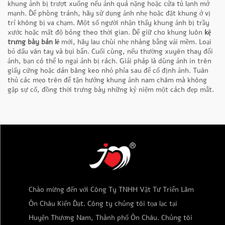
khung ảnh bị trượt xuống nếu ảnh quá nặng hoặc cửa tủ lạnh mở
mạnh. Để phòng tránh, hãy sử dụng ảnh nhẹ hoặc đặt khung ở vị
trí không bị va chạm. Một số người nhận thấy khung ảnh bị trầy
xước hoặc mất độ bóng theo thời gian. Để giữ cho khung luôn
kệ
trưng bày bán lẻ
mới, hãy lau chùi nhẹ nhàng bằng vải mềm. Loại
bỏ dấu vân tay và bụi bẩn. Cuối cùng, nếu thường xuyên thay đổi
ảnh, bạn có thể lo ngại ảnh bị rách. Giải pháp là dùng ảnh in trên
giấy cứng hoặc dán băng keo nhỏ phía sau để cố định ảnh. Tuân
thủ các mẹo trên để tận hưởng khung ảnh nam châm mà không
gặp sự cố, đồng thời trưng bày những kỷ niệm một cách đẹp mắt.
Chào mừng đến với Công Ty TNHH Vật Tư Triển Lãm
Ôn Châu Kiến Đạt. Công ty chúng tôi tọa lạc tại
Huyện Thương Nam, Thành phố Ôn Châu. Chúng tôi