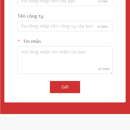
0/100
Tên công ty
0/200
Tin nhắn
0/1000
Gửi