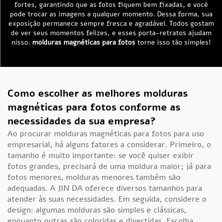
fortes, garantindo que as fotos fiquem bem fixadas, e você
pode trocar as imagens a qualquer momento. Dessa forma, sua
exposição permanece sempre fresca e agradável. Todos gostam
de ver seus momentos felizes, e esses porta-retratos ajudam
nisso.
molduras magnéticas para fotos
torne isso tão simples!
Como escolher as melhores molduras
magnéticas para fotos conforme as
necessidades da sua empresa?
Ao procurar molduras magnéticas para fotos para uso
empresarial, há alguns fatores a considerar. Primeiro, o
tamanho é muito importante: se você quiser exibir
fotos grandes, precisará de uma moldura maior; já para
fotos menores, molduras menores também são
adequadas. A JIN DA oferece diversos tamanhos para
atender às suas necessidades. Em seguida, considere o
design: algumas molduras são simples e clássicas,
enquanto outras são coloridas e divertidas. Escolha