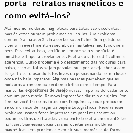
porta-retratos magnéticos e
como evitá-los?
Até mesmo molduras magnéticas para fotos são excelentes,
mas às vezes surgem problemas ao usá-las. Um problema
comum é a má aderência a certas superfícies. Se a geladeira
tiver um revestimento especial, os ímãs talvez não funcionem
bem. Para evitar isso, verifique sempre se a superfície é
metálica e limpe-a previamente. Poeira ou sujeira dificultam a
aderência. Outro problema é o deslizamento das molduras para
baixo, caso as fotos sejam pesadas ou a porta seja aberta com
força. Evite-o usando fotos leves ou posicionando-as em locais
onde não haja impactos. Algumas pessoas percebem que as
molduras arranham ou perdem o brilho com o tempo. Para
mantê-las
expositores de varejo
novas, limpe-as delicadamente
com um pano macio. Remova impressões digitais e sujeira. Por
fim, se você trocar as fotos com frequência, pode preocupar-
se com o risco de rasgar os papéis fotográficos. Resolva esse
problema usando fotos impressas em papel resistente ou
pequenas tiras de fita adesiva na parte traseira para mantê-las
no lugar. Siga essas dicas para aproveitar suas molduras
magnéticas sem problemas e exibir suas memórias de forma