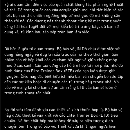
kỳ ai quan tâm đến việc bảo quản chất lượng tác phẩm nghệ thuật
và thẻ. Độ trong suốt cao của acrylic giúp mọi chi tiết hiện rõ sắc
nét. Bạn có thể chiêm ngưỡng hộp từ mọi góc độ mà không cần
tháo rời nó. Các đường nét thanh thoát cùng bề mặt trong suốt
cũng hài hòa tuyệt đối với mọi kiểu bố trí trưng bày, dù bạn sử
dụng kệ, tủ kính hay sắp xếp trên bàn làm việc.
Độ bền là yếu tố quan trọng. Bộ bảo vệ JIN DA chịu được việc sử
dụng hàng ngày và duy trì cấu trúc của nó theo thời gian. Sản
phẩm bảo vệ hộp khỏi các va chạm bất ngờ và giúp chống móp
méo ở các cạnh. Cấu tạo cứng cáp hỗ trợ hộp từ mọi phía, nhờ đó
hình dáng của Elite Trainer Box (ETB) của bạn luôn được giữ
nguyên. Điều này đặc biệt hữu ích nếu bạn vận chuyển bộ sưu tập
đến các sự kiện hoặc di chuyển các tủ trưng bày trong nhà. Vỏ
bảo vệ mang lại cho bạn sự an tâm rằng ETB của bạn sẽ luôn ở
trong tình trạng tốt nhất.
Người sưu tầm đánh giá cao thiết kế kích thước hợp lý. Bộ bảo vệ
này được thiết kế vừa khít với các Elite Trainer Box (ETB) tiêu
chuẩn. Nó ôm chặt hộp mà không để xảy ra hiện tượng dịch
chuyển bên trong vỏ bảo vệ. Thiết kế vừa khít ngăn ngừa hiện