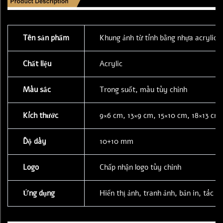
Tên sản phẩm
Khung ảnh từ tính bằng nhựa acrylic
Chất liệu
Acrylic
Màu sắc
Trong suốt, màu tùy chỉnh
Kích thước
9×6 cm, 13×9 cm, 15×10 cm, 18×13 cm,
Độ dày
10+10 mm
Logo
Chấp nhận logo tùy chỉnh
Ứng dụng
Hiển thị ảnh, tranh ảnh, bản in, tác 