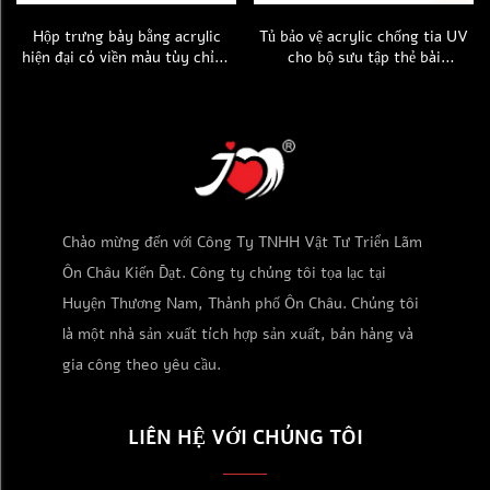
Tủ bảo vệ acrylic chống tia UV
Kệ trưng bày acrylic cao cấp
cho bộ sưu tập thẻ bài
dày 5 mm dành cho thẻ
Pokémon TCG Mega Phantom
Pokemon và hộp booster tiếng
Charizard X Ex Cao cấp Đặc biệt
Nhật, có nắp từ tính, vỏ bảo vệ
(Ultra-Premium), có mã vạch
acrylic dùng để trưng bày
UPC, loại có nắp từ tính
Chào mừng đến với Công Ty TNHH Vật Tư Triển Lãm
Ôn Châu Kiến Đạt. Công ty chúng tôi tọa lạc tại
Huyện Thương Nam, Thành phố Ôn Châu. Chúng tôi
là một nhà sản xuất tích hợp sản xuất, bán hàng và
gia công theo yêu cầu.
LIÊN HỆ VỚI CHÚNG TÔI