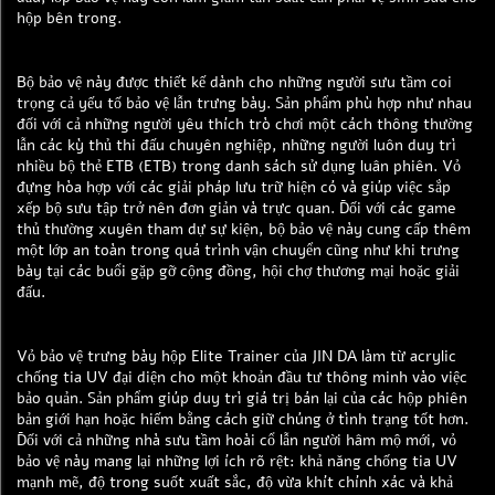
hộp bên trong.
Bộ bảo vệ này được thiết kế dành cho những người sưu tầm coi
trọng cả yếu tố bảo vệ lẫn trưng bày. Sản phẩm phù hợp như nhau
đối với cả những người yêu thích trò chơi một cách thông thường
lẫn các kỳ thủ thi đấu chuyên nghiệp, những người luôn duy trì
nhiều bộ thẻ ETB (ETB) trong danh sách sử dụng luân phiên. Vỏ
đựng hòa hợp với các giải pháp lưu trữ hiện có và giúp việc sắp
xếp bộ sưu tập trở nên đơn giản và trực quan. Đối với các game
thủ thường xuyên tham dự sự kiện, bộ bảo vệ này cung cấp thêm
một lớp an toàn trong quá trình vận chuyển cũng như khi trưng
bày tại các buổi gặp gỡ cộng đồng, hội chợ thương mại hoặc giải
đấu.
Vỏ bảo vệ trưng bày hộp Elite Trainer của JIN DA làm từ acrylic
chống tia UV đại diện cho một khoản đầu tư thông minh vào việc
bảo quản. Sản phẩm giúp duy trì giá trị bán lại của các hộp phiên
bản giới hạn hoặc hiếm bằng cách giữ chúng ở tình trạng tốt hơn.
Đối với cả những nhà sưu tầm hoài cổ lẫn người hâm mộ mới, vỏ
bảo vệ này mang lại những lợi ích rõ rệt: khả năng chống tia UV
mạnh mẽ, độ trong suốt xuất sắc, độ vừa khít chính xác và khả