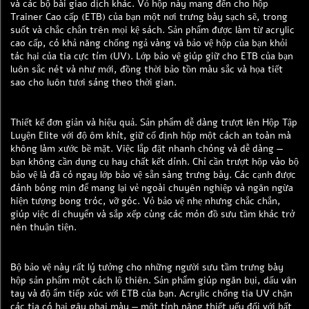
và các bộ bài giao dịch khác. Vỏ hộp này mang đến cho hộp
Trainer Cao cấp (ETB) của bạn một nơi trưng bày sạch sẽ, trong
suốt và chắc chắn trên mọi kệ sách. Sản phẩm được làm từ acrylic
cao cấp, có khả năng chống ngả vàng và bảo vệ hộp của bạn khỏi
tác hại của tia cực tím (UV). Lớp bảo vệ giúp giữ cho ETB của bạn
luôn sắc nét và như mới, đồng thời bảo tồn màu sắc và họa tiết
sao cho luôn tươi sáng theo thời gian.
Thiết kế đơn giản và hiệu quả. Sản phẩm dễ dàng trượt lên Hộp Tập
Luyện Elite với độ ôm khít, giữ cố định hộp một cách an toàn mà
không làm xước bề mặt. Việc lắp đặt nhanh chóng và dễ dàng —
bạn không cần dụng cụ hay chất kết dính. Chỉ cần trượt hộp vào bộ
bảo vệ là đã có ngay lớp bảo vệ sẵn sàng trưng bày. Các cạnh được
đánh bóng mịn để mang lại vẻ ngoài chuyên nghiệp và ngăn ngừa
hiện tượng bong tróc, vỡ góc. Vỏ bảo vệ nhẹ nhưng chắc chắn,
giúp việc di chuyển và sắp xếp cùng các món đồ sưu tầm khác trở
nên thuận tiện.
Bộ bảo vệ này rất lý tưởng cho những người sưu tầm trưng bày
hộp sản phẩm một cách lộ thiên. Sản phẩm giúp ngăn bụi, dấu vân
tay và độ ẩm tiếp xúc với ETB của bạn. Acrylic chống tia UV chặn
các tia có hại gây phai màu — một tính năng thiết yếu đối với bất