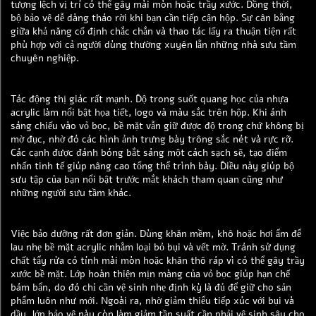
tượng lệch vị trí có thể gây mài mòn hoặc trầy xước. Đồng thời,
bộ bảo vệ dễ dàng tháo rời khi bạn cần tiếp cận hộp. Sự cân bằng
giữa khả năng cố định chắc chắn và thao tác lấy ra thuận tiện rất
phù hợp với cả người dùng thường xuyên lẫn những nhà sưu tầm
chuyên nghiệp.
Tác động thị giác rất mạnh. Độ trong suốt quang học của nhựa
acrylic làm nổi bật họa tiết, logo và màu sắc trên hộp. Khi ánh
sáng chiếu vào vỏ bọc, bề mặt vẫn giữ được độ trong chứ không bị
mờ đục, nhờ đó các hình ảnh trưng bày trông sắc nét và rực rỡ.
Các cạnh được đánh bóng bắt sáng một cách sạch sẽ, tạo điểm
nhấn tinh tế giúp nâng cao tổng thể trình bày. Điều này giúp bộ
sưu tập của bạn nổi bật trước mắt khách tham quan cũng như
những người sưu tầm khác.
Việc bảo dưỡng rất đơn giản. Dùng khăn mềm, khô hoặc hơi ẩm để
lau nhẹ bề mặt acrylic nhằm loại bỏ bụi và vết mờ. Tránh sử dụng
chất tẩy rửa có tính mài mòn hoặc khăn thô ráp vì có thể gây trầy
xước bề mặt. Lớp hoàn thiện mịn màng của vỏ bọc giúp hạn chế
bám bẩn, do đó chỉ cần vệ sinh nhẹ định kỳ là đủ để giữ cho sản
phẩm luôn như mới. Ngoài ra, nhờ giảm thiểu tiếp xúc với bụi và
dầu, lớp bảo vệ này còn làm giảm tần suất cần phải vệ sinh sâu cho