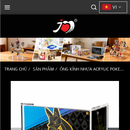
VI
TRANG CHỦ
/
SẢN PHẨM
/
ỐNG KÍNH NHỰA ACRYLIC POKEMON