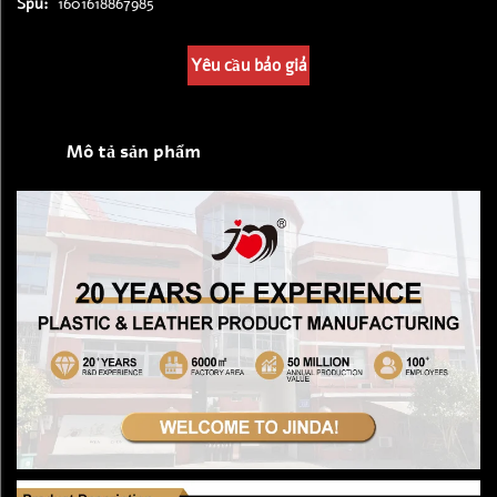
Spu:
1601618867985
Yêu cầu báo giá
Mô tả sản phẩm