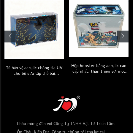
Hộp booster bằng acrylic cao
Tủ bảo vệ acrylic chống tia UV
cấp nhất, thân thiện với môi
cho bộ sưu tập thẻ bài
trường, chống bụi, phiên bản
Pokémon TCG Mega Phantom
tiếng Anh, có lớp phủ chống tia
Charizard X Ex Cao cấp Đặc biệt
UV, hộp trưng bày thẻ booster
(Ultra-Premium), có mã vạch
UPC, loại có nắp từ tính
Chào mừng đến với Công Ty TNHH Vật Tư Triển Lãm
Ôn Châu Kiến Đạt. Công ty chúng tôi tọa lạc tại