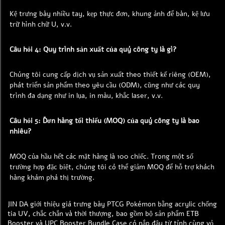
Kệ trưng bày nhiều tay, kẹp thực đơn, khung ảnh để bàn, kệ lưu 
trữ hình chữ U, v.v. 
Câu hỏi 4: Quy trình sản xuất của quý công ty là gì? 
Chúng tôi cung cấp dịch vụ sản xuất theo thiết kế riêng (OEM), 
phát triển sản phẩm theo yêu cầu (ODM), cũng như các quy 
trình đa dạng như in lụa, in màu, khắc laser, v.v. 
Câu hỏi 5: Đơn hàng tối thiểu (MOQ) của quý công ty là bao 
nhiêu? 
MOQ của hầu hết các mặt hàng là 100 chiếc. Trong một số 
trường hợp đặc biệt, chúng tôi có thể giảm MOQ để hỗ trợ khách 
hàng khám phá thị trường. 
JIN DA giới thiệu giá trưng bày PTCG Pokémon bằng acrylic chống
tia UV, chắc chắn và thời thượng, bao gồm bộ sản phẩm ETB
Booster và UPC Booster Bundle Case có nắp đậy từ tính cùng vỏ