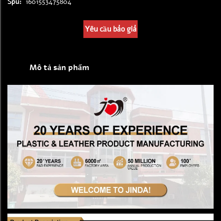
Spu:
1601553475804
Yêu cầu báo giá
Mô tả sản phẩm