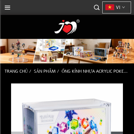
VI
TRANG CHỦ
/
SẢN PHẨM
/
ỐNG KÍNH NHỰA ACRYLIC POKEMON