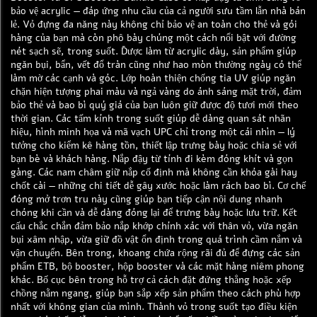
bảo vệ acrylic — đáp ứng nhu cầu của cả người sưu tầm lẫn nhà bán
lẻ. Vỏ đựng đa năng này không chỉ bảo vệ an toàn cho thẻ và gói
hàng của bạn mà còn phô bày chúng một cách nổi bật với đường
nét sạch sẽ, trong suốt. Được làm từ acrylic dày, sản phẩm giúp
ngăn bụi, bẩn, vết đổ tràn cũng như hao mòn thường ngày có thể
làm mờ các cạnh và góc. Lớp hoàn thiện chống tia UV giúp ngăn
chặn hiện tượng phai màu và ngả vàng do ánh sáng mặt trời, đảm
bảo thẻ và bao bì quý giá của bạn luôn giữ được độ tươi mới theo
thời gian. Các tấm kính trong suốt giúp dễ dàng quan sát nhãn
hiệu, hình minh họa và mã vạch UPC chỉ trong một cái nhìn — lý
tưởng cho kiểm kê hàng tồn, thiết lập trưng bày hoặc chia sẻ với
bạn bè và khách hàng. Nắp đậy từ tính đi kèm đóng khít và gọn
gàng. Các nam châm giữ nắp cố định mà không cần khóa gài hay
chốt cài — những chi tiết dễ gây xước hoặc làm rách bao bì. Cơ chế
đóng mở trơn tru này cũng giúp bạn tiếp cận nội dung nhanh
chóng khi cần và dễ dàng đóng lại để trưng bày hoặc lưu trữ. Kết
cấu chắc chắn đảm bảo nắp khớp chính xác với thân vỏ, vừa ngăn
bụi xâm nhập, vừa giữ đồ vật ổn định trong quá trình cầm nắm và
vận chuyển. Bên trong, khoang chứa rộng rãi đủ để đựng các sản
phẩm ETB, bộ booster, hộp booster và các mặt hàng niêm phong
khác. Bố cục bên trong hỗ trợ cả cách đặt đứng thẳng hoặc xếp
chồng nằm ngang, giúp bạn sắp xếp sản phẩm theo cách phù hợp
nhất với không gian của mình. Thành vỏ trong suốt tạo điều kiện