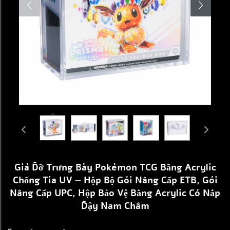
Giá Đỡ Trưng Bày Pokémon TCG Bằng Acrylic
Chống Tia UV — Hộp Bộ Gói Nâng Cấp ETB, Gói
Nâng Cấp UPC, Hộp Bảo Vệ Bằng Acrylic Có Nắp
Đậy Nam Châm