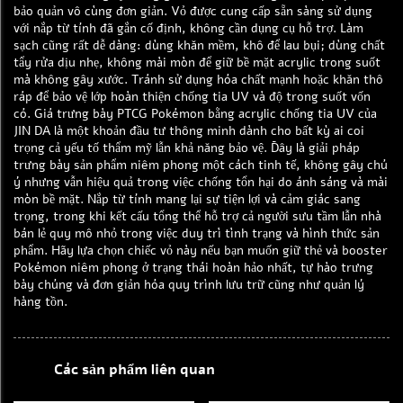
bảo quản vô cùng đơn giản. Vỏ được cung cấp sẵn sàng sử dụng
với nắp từ tính đã gắn cố định, không cần dụng cụ hỗ trợ. Làm
sạch cũng rất dễ dàng: dùng khăn mềm, khô để lau bụi; dùng chất
tẩy rửa dịu nhẹ, không mài mòn để giữ bề mặt acrylic trong suốt
mà không gây xước. Tránh sử dụng hóa chất mạnh hoặc khăn thô
ráp để bảo vệ lớp hoàn thiện chống tia UV và độ trong suốt vốn
có. Giá trưng bày PTCG Pokémon bằng acrylic chống tia UV của
JIN DA là một khoản đầu tư thông minh dành cho bất kỳ ai coi
trọng cả yếu tố thẩm mỹ lẫn khả năng bảo vệ. Đây là giải pháp
trưng bày sản phẩm niêm phong một cách tinh tế, không gây chú
ý nhưng vẫn hiệu quả trong việc chống tổn hại do ánh sáng và mài
mòn bề mặt. Nắp từ tính mang lại sự tiện lợi và cảm giác sang
trọng, trong khi kết cấu tổng thể hỗ trợ cả người sưu tầm lẫn nhà
bán lẻ quy mô nhỏ trong việc duy trì tình trạng và hình thức sản
phẩm. Hãy lựa chọn chiếc vỏ này nếu bạn muốn giữ thẻ và booster
Pokémon niêm phong ở trạng thái hoàn hảo nhất, tự hào trưng
bày chúng và đơn giản hóa quy trình lưu trữ cũng như quản lý
hàng tồn.
Các sản phẩm liên quan