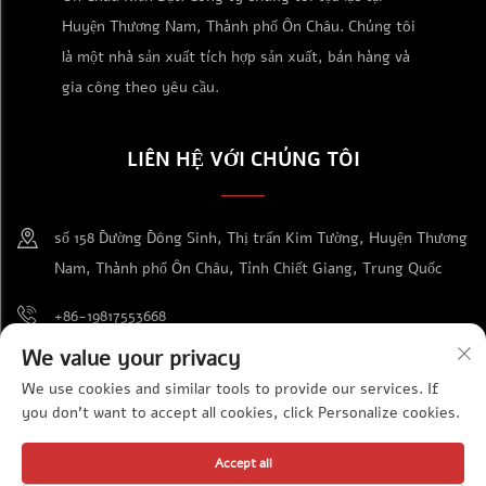
Huyện Thương Nam, Thành phố Ôn Châu. Chúng tôi
là một nhà sản xuất tích hợp sản xuất, bán hàng và
gia công theo yêu cầu.
LIÊN HỆ VỚI CHÚNG TÔI
số 158 Đường Đông Sinh, Thị trấn Kim Tường, Huyện Thương
Nam, Thành phố Ôn Châu, Tỉnh Chiết Giang, Trung Quốc
+86-19817553668
We value your privacy
[email protected]
We use cookies and similar tools to provide our services. If
you don't want to accept all cookies, click Personalize cookies.
Bản quyền © Công ty TNHH Cung ứng Thiết bị Triển lãm Ôn Châu Kiến
Accept all
Đạt. Bảo lưu mọi quyền.
Chính sách bảo mật