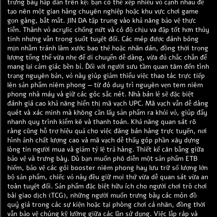
trưng bày hấp dẫn trên kệ: bạn có thể xếp nhiều vỏ cạnh nhau để
tạo nên một gian hàng chuyên nghiệp hoặc khu vực chơi game
gọn gàng, bắt mắt. JIN DA tập trung vào khả năng bảo vệ thực
tiễn. Thành vỏ acrylic chống nứt và có độ chịu va đập tốt hơn thủy
tinh nhưng vẫn trong suốt tuyệt đối. Các mép được đánh bóng
mịn nhằm tránh làm xước bao thẻ hoặc nhãn dán, đồng thời trọng
lượng tổng thể vừa nhẹ để di chuyển dễ dàng, vừa đủ chắc chắn để
mang lại cảm giác bền bỉ. Đối với người sưu tầm quan tâm đến tình
trạng nguyên bản, vỏ này giúp giảm thiểu việc thao tác trực tiếp
lên sản phẩm niêm phong — từ đó duy trì nguyên vẹn tem niêm
phong nhà máy và giữ các góc sắc nét. Nhà bán lẻ sẽ đặc biệt
đánh giá cao khả năng hiển thị mã vạch UPC. Mã vạch vẫn dễ dàng
quét và xác minh mà không cần lấy sản phẩm ra khỏi vỏ, giúp đẩy
nhanh quy trình kiểm kê và thanh toán. Khả năng quan sát rõ
ràng cũng hỗ trợ hiệu quả cho việc đăng bán hàng trực tuyến, nơi
hình ảnh chất lượng cao và mã vạch dễ thấy góp phần xây dựng
lòng tin người mua và giảm tỷ lệ trả hàng. Thiết kế cân bằng giữa
bảo vệ và trưng bày. Dù bạn muốn phô diễn một sản phẩm ETB
hiếm, bảo vệ các gói booster niêm phong hay lưu trữ số lượng lớn
bộ sản phẩm, chiếc vỏ này đều giữ mọi thứ vừa dễ quan sát vừa an
toàn tuyệt đối. Sản phẩm đặc biệt hữu ích cho người chơi trò chơi
bài giao dịch (TCG), những người muốn trưng bày các món đồ
quý giá trong các sự kiện hoặc tại phòng chơi cá nhân, đồng thời
vẫn bảo vệ chúng kỹ lưỡng giữa các lần sử dụng. Việc lắp ráp và