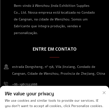
Bem-vindo à Wenzhou Jinda Exhibition Supplies
Co., Ltd. Nossa empresa está localizada no Condado
de Cangnan, na cidade de Wenzhou. Somos um
fabricante que integra produção, vendas e
personalização.
ENTRE EM CONTATO
estrada Dongsheng, nº 158, Vila Jinxiang, Condado de
Cangnan, Cidade de Wenzhou, Província de Zhejiang, China
+86-19817553668
We value your privacy
[email protected]
We use cookies and similar tools to provide our services. If
you don't want to accept all cookies, click Personalize cookies.