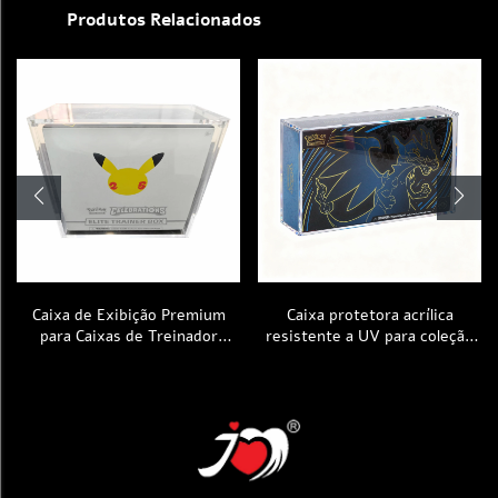
Produtos Relacionados
Estojo de Booster em Acrílico
Caixa protetora acrílica
Ultra Premium, Ecológico e à
resistente a UV para coleção
Prova de Poeira, com
ultra-premiada Pokémon TCG
Revestimento Protetor UV —
Mega Phantom Charizard X Ex,
Caixa Expositora para Pacotes
com tampa magnética e código
de Booster, Edição em Inglês
de barras UPC