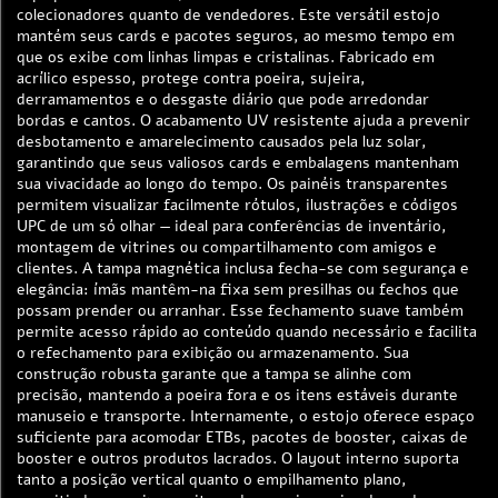
colecionadores quanto de vendedores. Este versátil estojo
mantém seus cards e pacotes seguros, ao mesmo tempo em
que os exibe com linhas limpas e cristalinas. Fabricado em
acrílico espesso, protege contra poeira, sujeira,
derramamentos e o desgaste diário que pode arredondar
bordas e cantos. O acabamento UV resistente ajuda a prevenir
desbotamento e amarelecimento causados pela luz solar,
garantindo que seus valiosos cards e embalagens mantenham
sua vivacidade ao longo do tempo. Os painéis transparentes
permitem visualizar facilmente rótulos, ilustrações e códigos
UPC de um só olhar — ideal para conferências de inventário,
montagem de vitrines ou compartilhamento com amigos e
clientes. A tampa magnética inclusa fecha-se com segurança e
elegância: ímãs mantêm-na fixa sem presilhas ou fechos que
possam prender ou arranhar. Esse fechamento suave também
permite acesso rápido ao conteúdo quando necessário e facilita
o refechamento para exibição ou armazenamento. Sua
construção robusta garante que a tampa se alinhe com
precisão, mantendo a poeira fora e os itens estáveis durante
manuseio e transporte. Internamente, o estojo oferece espaço
suficiente para acomodar ETBs, pacotes de booster, caixas de
booster e outros produtos lacrados. O layout interno suporta
tanto a posição vertical quanto o empilhamento plano,