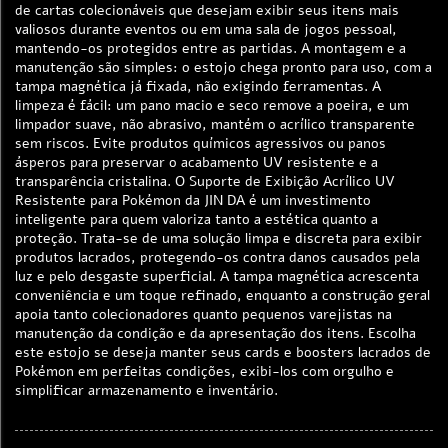
de cartas colecionáveis que desejam exibir seus itens mais
valiosos durante eventos ou em uma sala de jogos pessoal,
mantendo-os protegidos entre as partidas. A montagem e a
manutenção são simples: o estojo chega pronto para uso, com a
tampa magnética já fixada, não exigindo ferramentas. A
limpeza é fácil: um pano macio e seco remove a poeira, e um
limpador suave, não abrasivo, mantém o acrílico transparente
sem riscos. Evite produtos químicos agressivos ou panos
ásperos para preservar o acabamento UV resistente e a
transparência cristalina. O Suporte de Exibição Acrílico UV
Resistente para Pokémon da JIN DA é um investimento
inteligente para quem valoriza tanto a estética quanto a
proteção. Trata-se de uma solução limpa e discreta para exibir
produtos lacrados, protegendo-os contra danos causados pela
luz e pelo desgaste superficial. A tampa magnética acrescenta
conveniência e um toque refinado, enquanto a construção geral
apoia tanto colecionadores quanto pequenos varejistas na
manutenção da condição e da apresentação dos itens. Escolha
este estojo se deseja manter seus cards e boosters lacrados de
Pokémon em perfeitas condições, exibi-los com orgulho e
simplificar armazenamento e inventário.