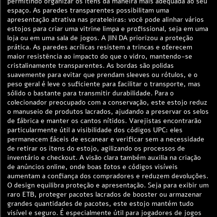
permitindo organizar os itens da maneira mais adequada ao seu
espaço. As paredes transparentes possibilitam uma
apresentação atrativa nas prateleiras: você pode alinhar vários
estojos para criar uma vitrine limpa e profissional, seja em uma
loja ou em uma sala de jogos. A JIN DA priorizou a proteção
prática. As paredes acrílicas resistem a trincas e oferecem
maior resistência ao impacto do que o vidro, mantendo-se
cristalinamente transparentes. As bordas são polidas
suavemente para evitar que prendam sleeves ou rótulos, e o
peso geral é leve o suficiente para facilitar o transporte, mas
sólido o bastante para transmitir durabilidade. Para o
colecionador preocupado com a conservação, este estojo reduz
o manuseio de produtos lacrados, ajudando a preservar os selos
de fábrica e manter os cantos nítidos. Varejistas encontrarão
particularmente útil a visibilidade dos códigos UPC: eles
permanecem fáceis de escanear e verificar sem a necessidade
de retirar os itens do estojo, agilizando os processos de
inventário e checkout. A visão clara também auxilia na criação
de anúncios online, onde boas fotos e códigos visíveis
aumentam a confiança dos compradores e reduzem devoluções.
O design equilibra proteção e apresentação. Seja para exibir um
raro ETB, proteger pacotes lacrados de booster ou armazenar
grandes quantidades de pacotes, este estojo mantém tudo
visível e seguro. É especialmente útil para jogadores de jogos