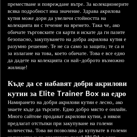
преместване и повреждане вътре. За колекционерите
всяка подробност има значение. Здрава акрилова
кутия може дори да увеличи стойността на
колекцията ви с течение на времето. Така че, ако
обичате търговските си карти и искате да ги пазите
безопасно, закупуването на добра акрилова кутия е
разумно решение. Те не са само за защита; те са и
за излагане на това, което обичате. Това е все едно
да дадете на колекцията си най-доброто възможно
жилище!
Къде да се набавят добри акрилови
кутии за Elite Trainer Box на едро
Намирането на добри акрилови кутии е лесно, ако
знаете къде да търсите. Едно добро място е онлайн.
Много сайтове продават акрилови кутии, а някои
предлагат отстъпки при закупуване на големи
количества. Това ви позволява да купувате в големи