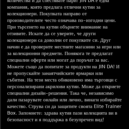
количества и да спестявате пари! JIN DA е една
компания, която предлага отлични кутии за
колекционери. Покупката направо от
производителите често означава по-изгодни цени.
При търсенето на кутии обърнете внимание на
отзивите. Искате да се уверите, че други
колекционери са доволни от покупките си. Друг
начин е да проверите местните магазини за игри или
за колекционни предмети. Понякога те предлагат
специални оферти или могат да поръчат за вас.
Можете също да попитате за продукти на JIN DA! И
не пропускайте занаятчийските ярмарки или
събития. На тези места обикновено има търговци с
персонализирани акрилови кутии. Може да откриете
специални дизайн-решения. Така че, независимо
дали пазарувате онлайн или лично, винаги избирайте
качество. Струва си да защитите своята Elite Trainer
Box. Запомнете: здрава кутия пази колекцията ви в
безопасност и я поддържа в безупречен вид!