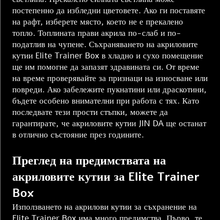
постепенно да избледни цветовете. Ако ги поставяте
на рафт, изберете място, което не е прекалено
топло. Топлината прави акрила по-слаб и по-
податлив на чупене. Съхраняването на акриловите
кутии Elite Trainer Box в хладно и сухо помещение
ще им помогне да запазят здравината си. От време
на време проверявайте за признаци на износване или
повреди. Ако забележите пукнатини или драскотини,
бъдете особено внимателни при работа с тях. Като
последвате тези прости стъпки, можете да
гарантирате, че акриловите кутии JIN DA ще останат
в отлично състояние през годините.
Преглед на предимствата на
акриловите кутии за Elite Trainer
Box
Използването на акрилови кутии за съхранение на
Elite Trainer Box има много предимства. Първо, те