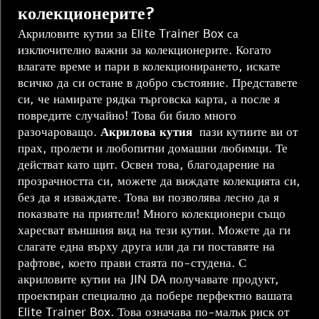
колекционерите?
Акриловите кутии за Elite Trainer Box са
изключително важни за колекционерите. Когато
влагате време и пари в колекционирането, искате
всичко да си остане в добро състояние. Представете
си, че намирате рядка търговска карта, а после я
повредите случайно! Това би било много
разочароващо.
Акрилова кутия
пази кутиите ви от
прах, пролети и любопитни домашни любимци. Те
действат като щит. Освен това, благодарение на
прозрачността си, можете да виждате колекцията си,
без да я изваждате. Това ви позволява лесно да я
показвате на приятели! Много колекционери също
харесват външния вид на тези кутии. Можете да ги
слагате една върху друга или да ги поставяте на
рафтове, което прави стаята по-студена. С
акриловите кутии на JIN DA получавате продукт,
проектиран специално да побере перфектно вашата
Elite Trainer Box. Това означава по-малък риск от