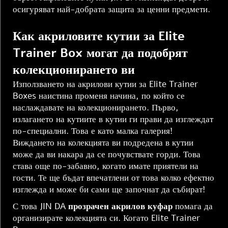
осигуряват най-добрата защита за ценни предмети.
Как акриловите кутии за Elite
Trainer Box могат да подобрят
колекционирането ви
Използването на акрилови кутии за Elite Trainer
Boxes наистина променя начина, по който се
наслаждавате на колекционирането. Първо,
излагането на кутиите в кутии ги прави да изглеждат
по-специални. Това е като малка галерия!
Виждането на колекцията ви подредена в кутии
може да ви накара да се почувствате горди. Това
става още по-забавно, когато имате приятели на
гости. Те ще бъдат впечатлени от това колко ефектно
изглежда и може би сами ще започнат да събират!
С това JIN DA
прозрачен акрилов куфар
помага да
организирате колекцията си. Когато Elite Trainer