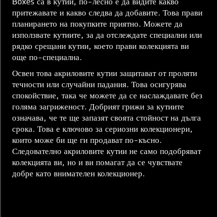
Boxes са в кутии, по-лесно е да видите какво
притежавате и какво следва да добавите. Това прави
планирането на покупките приятно. Можете да
използвате кутиите, за да отслеждате специални или
рядко срещани кутии, което прави колекцията ви
още по-специална.
Освен това акриловите кутии защитават от проляти
течности или случайни падания. Това осигурява
спокойствие, така че можете да се наслаждавате без
голяма загриженост. Добрият грижи за кутиите
означава, че те ще запазят своята стойност на дълга
срока. Това е ключово за сериозни колекционери,
които може би ще ги продават по-късно.
Следователно акриловите кутии не само подобряват
колекцията ви, но и ви помагат да се чувствате
добре като внимателен колекционер.