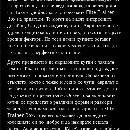
са прозрачни, така че веднага виждате колекцията
си. Това е удобно, когато показвате Elite Trainer
Box на приятели. Те могат да видят интересните
дизайни, без да изваждат кутиите. Акрилът също е
здрав и защитава кутиите от прах, мръсотия и други
вредни фактори. По този начин кутиите остават
чисти и безопасни — важно условие, ако искате да
се запазят в перфектно състояние.
Друго предимство на акриловите кутии е тяхната
лекота. Така ги премествате лесно при подреждане
или когато ги показвате у приятели. За разлика от
стъклото, което е тежко и лесно се чупи, акрилът е
по-безопасен избор. Той защитава кутиите, докато
ги държите и премествате. Освен това акриловите
кутии се предлагат в различни форми и размери,
така че лесно намирате идеалния вариант за Elite
Trainer Box. Това ви позволява да подредите
колекцията си по-добре и да намирате нещата
бързо. Акриловите кутии JIN DA изглеждат добре и