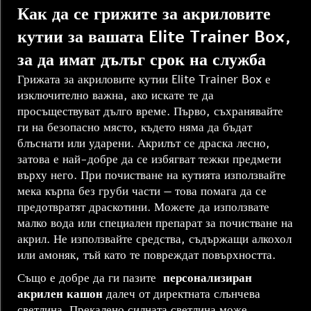
Как да се грижите за акриловите
кутии за вашата Elite Trainer Box,
за да имат дълъг срок на служба
Грижата за акриловите кутии Elite Trainer Box е
изключително важна, ако искате те да
просъществуват дълго време. Първо, съхранявайте
ги на безопасно място, където няма да бъдат
блъснати или ударени. Акрилът се драска лесно,
затова е най-добре да се избягват тежки предмети
върху него. При почистване на кутията използвайте
мека кърпа без груби части — това помага да се
предотвратят драскотини. Можете да използвате
малко вода или специален препарат за почистване на
акрил. Не използвайте средства, съдържащи алкохол
или амоняк, тъй като те повреждат повърхността.
Също е добре да ги пазите
персонализиран
акрилен кашон
далеч от директната слънчева
светлина. Прекалено силната светлина може