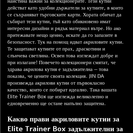
наистина важни за колекционерите. Тези кутии
действат като удобни държатели за кутиите, в които
се съхраняват търговските карти. Хората обичат да
събират тези кутии, тъй като обикновено имат
интересни дизайни и рядък материал вътре. Но ако
притежавате нещо ценно, искате да го запазите в
безопасност. Тук на помощ идват акриловите кутии.
Те защитават кутиите от прах, драскотини и
слънчева светлина. Освен това изглеждат добре и
при излагане! Повечето колекционери смятат, че
здрава акрилова кутия е задължителна — това
показва, че цените своята колекция. JIN DA
произвежда акрилови кутии от първокласно
качество, които се побират идеално. Така вашата
Elite Trainer Box ще изглежда великолепно и
едновременно ще остане напълно защитена.
Какво прави акриловите кутии за
Elite Trainer Box задължителни за