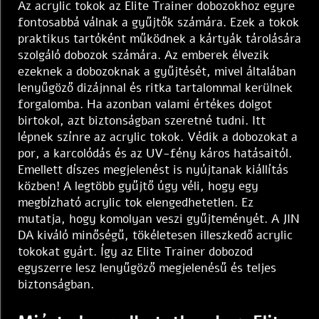
Az acrylic tokok az Elite Trainer dobozokhoz egyre
fontosabbá válnak a gyűjtők számára. Ezek a tokok
praktikus tartóként működnek a kártyák tárolására
szolgáló dobozok számára. Az emberek élvezik
ezeknek a dobozoknak a gyűjtését, mivel általában
lenyűgöző dizájnnal és ritka tartalommal kerülnek
forgalomba. Ha azonban valami értékes dolgot
birtokol, azt biztonságban szeretné tudni. Itt
lépnek színre az acrylic tokok. Védik a dobozokat a
por, a karcolódás és az UV-fény káros hatásaitól.
Emellett díszes megjelenést is nyújtanak kiállítás
közben! A legtöbb gyűjtő úgy véli, hogy egy
megbízható acrylic tok elengedhetetlen. Ez
mutatja, hogy komolyan veszi gyűjteményét. A JIN
DA kiváló minőségű, tökéletesen illeszkedő acrylic
tokokat gyárt. Így az Elite Trainer dobozod
egyszerre lesz lenyűgöző megjelenésű és teljes
biztonságban.