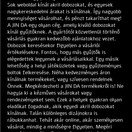
Sok weboldal kínál akril dobozokat, és egyesek
nagykereskedelmi árakat is kínálnak. Így nagyobb
mennyiséget vásárolhat, és pénzt takaríthat meg!
A JIN DA egy olyan cég, amely kiváló dobozokat
kínál gyűjtőknek. A gyártótól közvetlenül történő
vásárlás gyakran kedvezőbb ajánlatokhoz vezet.
Dobozok keresésekor figyeljen a vásárlói
értékelésekre. Fontos, hogy más gyűjtők is
elégedettek legyenek a vásárlásaikkal. Egy másik
lehetőség a helyi játéküzletek vagy gyűjteményes
boltok felkeresése. Néha kedvezményes áron
kínálnak termékeket, vagy szívesen rendelnek
Önnek. Megkérdezheti a JIN DA termékekről is! Ne
hagyja ki a kézműves vásárokat vagy
rendezvényeket sem. Ezek a helyek gyakran olyan
eladókat fogadnak, akik egyedi akril dobozokat
kínálnak. Talán különleges dizájnokra is
rábukkanhat. Tehát akár online, akár személyesen
vásárol, mindig a minőségre figyeljen. Megéri