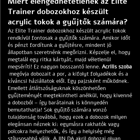
Miért elengedhetetlenek az Elite
Trainer dobozokhoz készült
acrylic tokok a gyűjtők számára?
Az Elite Trainer dobozokhoz készült acrylic tokok
rendkívül fontosak a gyűjtők számára. Amikor időt
és pénzt fordítunk a gyűjtésre, mindent jó
állapotban szeretnénk megőrizni. Képzelje el, hogy
megtalál egy ritka kártyát, majd véletlenül
megséríti! Ez nagyon bosszantó lenne.
Acrilis szoba
megóvja dobozait a por, a kifolyt folyadékok és a
kíváncsi háziállatok elől. Egy pajzsként működnek.
Emellett átlátszóságuknak köszönhetően
gyűjteményét megtekintheti anélkül, hogy kivenné
a dobozból – így barátainak is könnyedén
bemutathatja! Sok gyűjtő számára vonzó
tulajdonság továbbá, hogy ezek a dobozok milyen
elegánsan néznek ki: egymásra rakhatók vagy
polcokra helyezhetők, és így a helyiség még
stílusosabbá válik. A JIN DA akril dobozai olyan