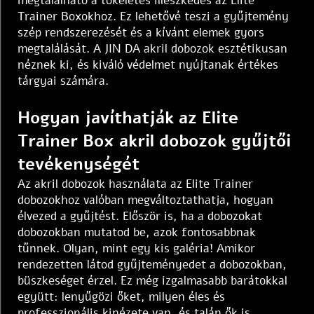
megtalálható a tökéletes illeszkedés az Elite
Trainer Boxokhoz. Ez lehetővé teszi a gyűjtemény
szép rendszerezését és a kívánt elemek gyors
megtalálását. A JIN DA akril dobozok esztétikusan
néznek ki, és kiváló védelmet nyújtanak értékes
tárgyai számára.
Hogyan javíthatják az Elite
Trainer Box akril dobozok gyűjtői
tevékenységét
Az akril dobozok használata az Elite Trainer
dobozokhoz valóban megváltoztathatja, hogyan
élvezed a gyűjtést. Először is, ha a dobozokat
dobozokban mutatod be, azok fontosabbnak
tűnnek. Olyan, mint egy kis galéria! Amikor
rendezetten látod gyűjteményedet a dobozokban,
büszkeséget érzel. Ez még izgalmasabb barátokkal
együtt: lenyűgözi őket, milyen éles és
professzionális kinézete van, és talán ők is