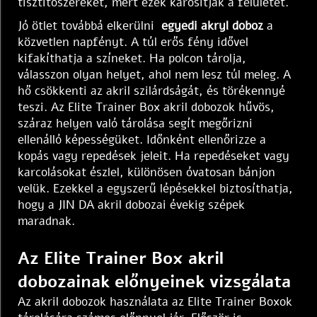
tisztítószereket, mert ezek károsítják a felületet.
Jó ötlet továbbá elkerülni
egyedi akryl doboz
a
közvetlen napfényt. A túl erős fény idővel
kifakíthatja a színeket. Ha polcon tárolja,
válasszon olyan helyet, ahol nem lesz túl meleg. A
hő csökkenti az akril szilárdságát, és törékennyé
teszi. Az Elite Trainer Box akril dobozok hűvös,
száraz helyen való tárolása segít megőrizni
ellenálló képességüket. Időnként ellenőrizze a
kopás vagy repedések jeleit. Ha repedéseket vagy
karcolásokat észlel, különösen óvatosan bánjon
velük. Ezekkel a egyszerű lépésekkel biztosíthatja,
hogy a JIN DA akril dobozai évekig szépek
maradnak.
Az Elite Trainer Box akril
dobozainak előnyeinek vizsgálata
Az akril dobozok használata az Elite Trainer Boxok