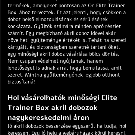
termékek, amelyeket pontosan az Ön Elite Trainer
Box-ához terveztek. Ez azt jelenti, hogy csökken a
doboz belső elmozdulásának és sérülésének
kockázata. Gyűjtők számára minden apró részlet
számít. Egy megbízható akril doboz idővel akár
növelheti gyűjteménye értékét is. Tehát ha szereti
kártyáit, és biztonságban szeretné tartani őket,
egy minőségi akril doboz vásárlása bölcs döntés.
Nem csupán védelmet nyújtanak, hanem
lehetőséget is adnak arra, hogy bemutassa, amit
szeret. Mintha gyűjteményének legjobb otthont
biztosítaná!
Hol vásárolhatók minőségi Elite
Trainer Box akril dobozok
nagykereskedelmi áron
Jó akril dobozok beszerzése egyszerű, ha tudja, hol
keressen. Egy jó hely a webáruházak körül keresni.