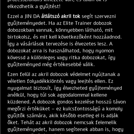
elkezdhetik a gyűjtést!
Ezzel a JIN DA
átlátszó akril tok
segít szervezni
gyűjteményedet. Ha az Elite Trainer dobozok
dobozokban vannak, könnyebben látható, mit
birtokolsz, és mit kell következőként hozzáadnod.
Így a vásárlások tervezése is élvezetes lesz. A
dobozokat arra is használhatod, hogy nyomon
kövessd a különleges vagy ritka dobozokat, így
gyűjteményed még értékesebbé válik.
Ezen felül az akril dobozok védelmet nyújtanak a
véletlen folyadékkiöntés vagy leejtés ellen. Ez
nyugalmat biztosít, így élvezheted gyűjteményed
anélkül, hogy túl sok aggodalommal kellene
küzdened. A dobozok gondos kezelése hosszú távon
megőrzi értéküket – ez kulcsfontosságú a komoly
gyűjtők számára, akik később esetleg el is adják
őket. Tehát az akril dobozok nemcsak felemelik
gyűjteményedet, hanem segítenek abban is, hogy