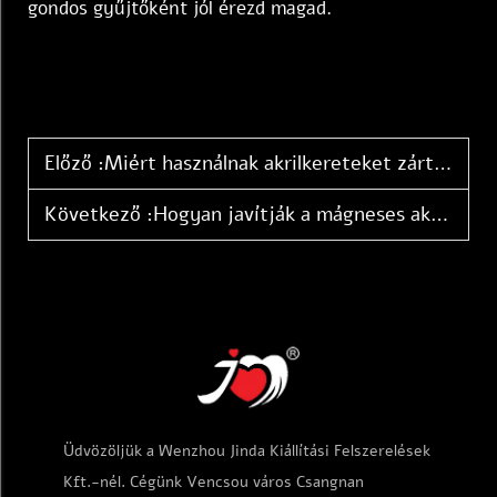
gondos gyűjtőként jól érezd magad.
Előző :
Miért használnak akrilkereteket zárt kártyák kiállítására
Következő :
Hogyan javítják a mágneses akril tokok a termék láthatóságát
Üdvözöljük a Wenzhou Jinda Kiállítási Felszerelések
Kft.-nél. Cégünk Vencsou város Csangnan