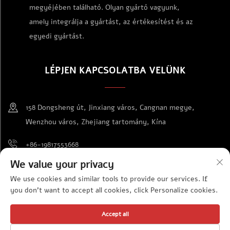
megyéjében található. Olyan gyártó vagyunk,
amely integrálja a gyártást, az értékesítést és az
egyedi gyártást.
LÉPJEN KAPCSOLATBA VELÜNK
158 Dongsheng út, Jinxiang város, Cangnan megye,
Wenzhou város, Zhejiang tartomány, Kína
+86-19817553668
We value your privacy
[email protected]
We use cookies and similar tools to provide our services. If
you don't want to accept all cookies, click Personalize cookies.
Szerzői jog © Wenzhou Jinda Kiállítási Cikkek Co., Ltd. Minden jog
Accept all
fenntartva
Adatvédelmi irányelvek