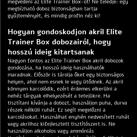
megvédeni az Elite Trainer Box-ot! Ne feledje: egy
megbízható doboz biztonságban tartja
gyűjteményét, és mindig profin néz ki!
Hogyan gondoskodjon akril Elite
Trainer Box dobozairól, hogy
hosszú ideig kitartsanak
Nagyon fontos az Elite Trainer Box akril dobozok
gondozása, ha hosszú ideig használhatók
maradnak. Először is tárolja őket egy biztonságos
helyen, ahol nem esnek le vagy ütődnek. Az akril
könnyen karcolódik, ezért érdemes elkerülni a
nehéz tárgyak elhelyezését a tetejükre. Ha
tisztítani kívánja a dobozt, használjon puha, durva
részek nélküli ruhát. Ez segít megelőzni a
karcolásokat. Használhat enyhén nedvesített ruhát
vagy akrilhoz kifejlesztett tisztítószert is. Ne
használjon alkoholos vagy ammóniás