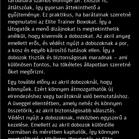
tárolására számos előnnyel jár. Először is,
átlátszóak, így gyorsan áttekinthető a
gyűjteménye. Ez praktikus, ha barátainak szeretné
megmutatni az Elite Trainer Boxokat. Így a
látogatók a menő dizájnokat is megtekinthetik
anélkül, hogy kivennék a dobozokat. Az akril anyag
emellett erős, és védést nyújt a dobozoknak a por,
a kosz és egyéb károsító hatások ellen. Így a
dobozok tiszták és biztonságosak maradnak – ami
különösen fontos, ha tökéletes állapotban szeretné
őket megőrizni.
Egy további előny az akril dobozoknál, hogy
könnyűek. Ezért könnyen átmozgathatók új
elrendezéshez vagy barátoknál való bemutatáshoz.
A üveggel ellentétben, amely nehéz és könnyen
összetörik, az akril biztonságosabb választás.
Védést nyújt a dobozoknak, miközben egyszerű a
kezelése. Emellett az akril dobozok különféle
formában és méretben kaphatók, így könnyen