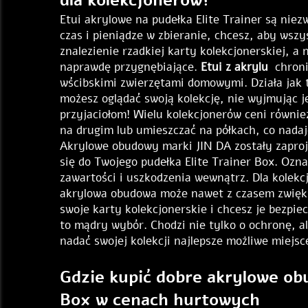
Etui akrylowe na pudełka Elite Trainer są niez
czas i pieniądze w zbieranie, chcesz, aby wsz
znalezienie rzadkiej karty kolekcjonerskiej, a
naprawdę przygnębiające.
Etui z akrylu
chron
wścibskimi zwierzętami domowymi. Działa jak t
możesz oglądać swoją kolekcję, nie wyjmując j
przyjaciołom! Wielu kolekcjonerów ceni równi
na drugim lub umieszczać na półkach, co nadaj
Akrylowe obudowy marki JIN DA zostały zaproj
się do Twojego pudełka Elite Trainer Box. Ozn
zawartości i uszkodzenia wewnątrz. Dla kolekc
akrylowa obudowa może nawet z czasem zwiększ
swoje karty kolekcjonerskie i chcesz je bezpi
to mądry wybór. Chodzi nie tylko o ochronę, al
nadać swojej kolekcji najlepsze możliwe miejs
Gdzie kupić dobre akrylowe ob
Box w cenach hurtowych