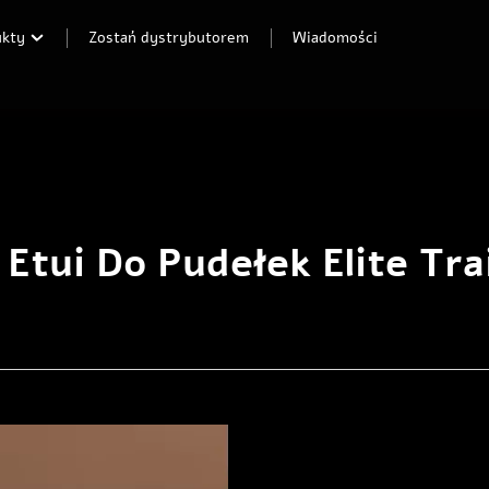
ukty
Zostań dystrybutorem
Wiadomości
tui Do Pudełek Elite Tr