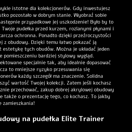
wykle istotne dla kolekcjonerów. Gdy inwestujesz
ystko pozostało w dobrym stanie. Wyobraź sobie
 następnie przypadkowe jej uszkodzenie! Było by to
i Twoje pudełka przed kurzem, rozlanymi płynami i
arcza ochronna. Ponadto dzięki przeźroczystości
ej z obudowy. Dzięki temu łatwo pokazać ją
eż estetykę tych obudów. Można je układać jeden
e pomieszczeniu bardziej stylowy wygląd.
ektowane specjalnie tak, aby idealnie dopasować
acza to mniejsze ryzyko przesuwania się
jonerów każdy szczegół ma znaczenie. Solidna
yć wartość Twojej kolekcji. Zatem jeśli kochasz
ecznie przechować, zakup dobrej akrylowej obudowy
e także o prezentację tego, co kochasz. To jakby
ce zamieszkania!
udowy na pudełka Elite Trainer