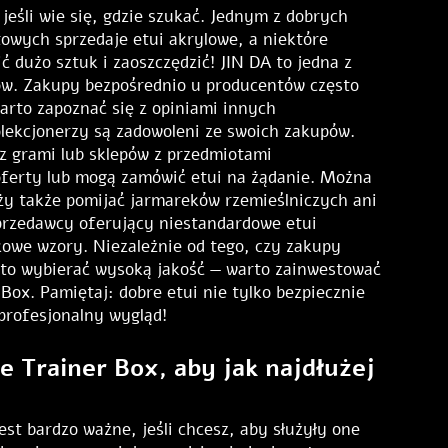
jeśli wie się, gdzie szukać. Jednym z dobrych
towych sprzedaje etui akrylowe, a niektóre
 dużo sztuk i zaoszczędzić! JIN DA to jedna z
rów. Zakupy bezpośrednio u producentów często
arto zapoznać się z opiniami innych
olekcjonerzy są zadowoleni ze swoich zakupów.
 z grami lub sklepów z przedmiotami
oferty lub mogą zamówić etui na żądanie. Można
ży także pomijać jarmareków rzemieślniczych ani
rzedawcy oferujący niestandardowe etui
owe wzory. Niezależnie od tego, czy zakupy
arto wybierać wysoką jakość — warto zainwestować
 Box. Pamiętaj: dobre etui nie tylko bezpiecznie
 profesjonalny wygląd!
te Trainer Box, aby jak najdłużej
st bardzo ważne, jeśli chcesz, aby służyły one