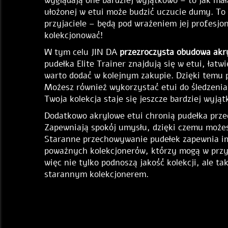
wyglądają one bardziej wyjątkowo – to jak mał
ułożonej w etui może budzić uczucie dumy. To 
przyjaciele – będą pod wrażeniem jej profesjo
kolekcjonować!
W tym celu JIN DA
przezroczysta obudowa ak
pudełka Elite Trainer znajdują się w etui, łatw
warto dodać w kolejnym zakupie. Dzięki temu 
Możesz również wykorzystać etui do śledzenia
Twoja kolekcja staje się jeszcze bardziej wyją
Dodatkowo akrylowe etui chronią pudełka prz
Zapewniają spokój umysłu, dzięki czemu możes
Staranne przechowywanie pudełek zapewnia im 
poważnych kolekcjonerów, którzy mogą w przys
więc nie tylko podnoszą jakość kolekcji, ale ta
starannym kolekcjonerem.