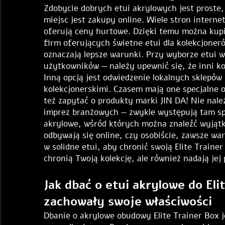
Zdobycie dobrych etui akrylowych jest proste, 
miejsc jest zakupy online. Wiele stron interne
oferują ceny hurtowe. Dzięki temu można kupić
firm oferujących świetne etui dla kolekcjone
oznaczają lepsze warunki. Przy wyborze etui w
użytkowników — należy upewnić się, że inni k
Inną opcją jest odwiedzenie lokalnych sklepów
kolekcjonerskimi. Czasem mają one specjalne 
też zapytać o produkty marki JIN DA! Nie nale
imprez branżowych — zwykle występują tam sp
akrylowe, wśród których można znaleźć wyjątk
odbywają się online, czy osobiście, zawsze w
w solidne etui, aby chronić swoją Elite Trainer
chronią Twoją kolekcję, ale również nadają jej
Jak dbać o etui akrylowe do Eli
zachowały swoje właściwości
Dbanie o akrylowe obudowy Elite Trainer Box je