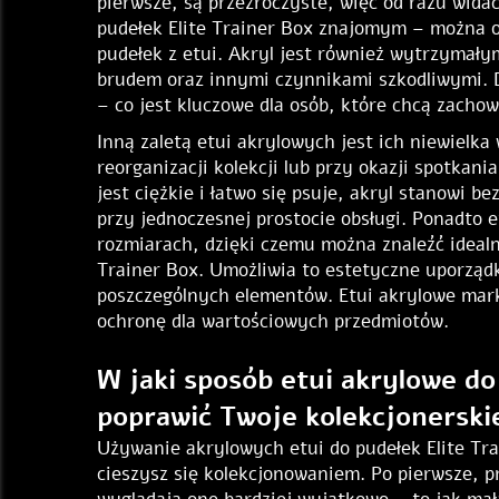
pierwsze, są przezroczyste, więc od razu wida
pudełek Elite Trainer Box znajomym – można o
pudełek z etui. Akryl jest również wytrzymały
brudem oraz innymi czynnikami szkodliwymi. D
– co jest kluczowe dla osób, które chcą zachow
Inną zaletą etui akrylowych jest ich niewielk
reorganizacji kolekcji lub przy okazji spotkan
jest ciężkie i łatwo się psuje, akryl stanowi 
przy jednoczesnej prostocie obsługi. Ponadto 
rozmiarach, dzięki czemu można znaleźć ideal
Trainer Box. Umożliwia to estetyczne uporządk
poszczególnych elementów. Etui akrylowe mark
ochronę dla wartościowych przedmiotów.
W jaki sposób etui akrylowe do
poprawić Twoje kolekcjonerski
Używanie akrylowych etui do pudełek Elite Tr
cieszysz się kolekcjonowaniem. Po pierwsze, p