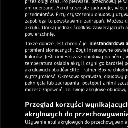
przez długi czas. Po pierwsze, przechowuj je 
ani uderzane. Akryl łatwo się zadrapuje, więc 
przedmiotów. Przy czyszczeniu obudowy używa
zapobiega to powstawaniu zadrapań. Możesz uż
akrylu. Unikaj jednak środków zawierających 
powierzchnię.
Także dobrze jest chronić je
niestandardowa 
promieni słonecznych. Zbyt intensywne oświe
kolorów. Jeśli umieszczasz obudowy na półce, 
temperatura osłabia akryl i czyni go bardzie
akrylowych obudów Elite Trainer Box w chłod
wytrzymałość. Okresowo sprawdzaj obudowy po
pęknięcia lub zadrapania, postępuj z nimi szc
możesz zapewnić, że Twoje akrylowe obudowy J
Przegląd korzyści wynikającyc
akrylowych do przechowywania 
Używanie etui akrylowych do przechowywania p