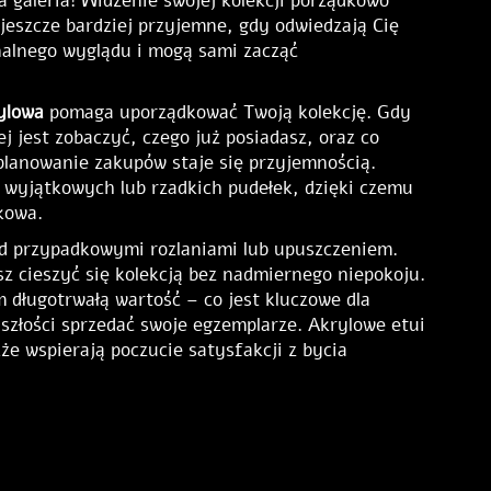
a galeria! Widzenie swojej kolekcji porządkowo
jeszcze bardziej przyjemne, gdy odwiedzają Cię
nalnego wyglądu i mogą sami zacząć
rylowa
pomaga uporządkować Twoją kolekcję. Gdy
iej jest zobaczyć, czego już posiadasz, oraz co
planowanie zakupów staje się przyjemnością.
 wyjątkowych lub rzadkich pudełek, dzięki czemu
tkowa.
ed przypadkowymi rozlaniami lub upuszczeniem.
z cieszyć się kolekcją bez nadmiernego niepokoju.
długotrwałą wartość – co jest kluczowe dla
złości sprzedać swoje egzemplarze. Akrylowe etui
kże wspierają poczucie satysfakcji z bycia