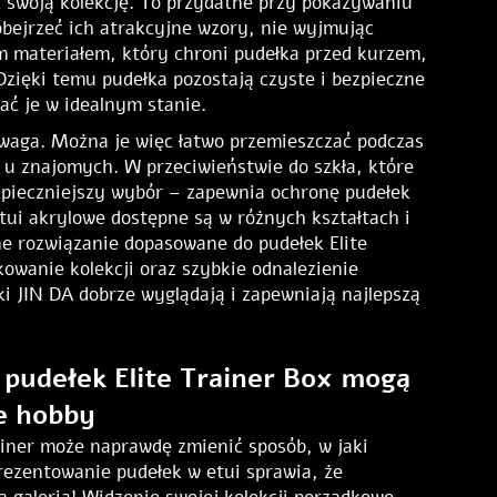
ć swoją kolekcję. To przydatne przy pokazywaniu
bejrzeć ich atrakcyjne wzory, nie wyjmując
m materiałem, który chroni pudełka przed kurzem,
zięki temu pudełka pozostają czyste i bezpieczne
ać je w idealnym stanie.
a waga. Można je więc łatwo przemieszczać podczas
ia u znajomych. W przeciwieństwie do szkła, które
bezpieczniejszy wybór – zapewnia ochronę pudełek
etui akrylowe dostępne są w różnych kształtach i
ne rozwiązanie dopasowane do pudełek Elite
owanie kolekcji oraz szybkie odnalezienie
i JIN DA dobrze wyglądają i zapewniają najlepszą
 pudełek Elite Trainer Box mogą
e hobby
ainer może naprawdę zmienić sposób, w jaki
rezentowanie pudełek w etui sprawia, że