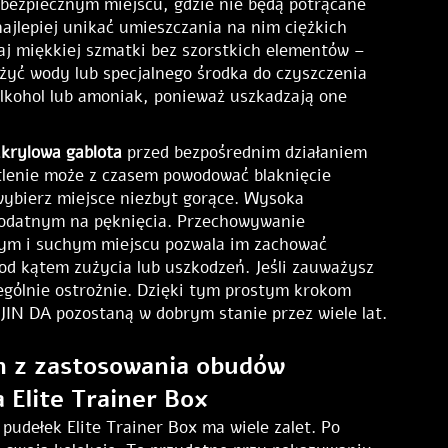
w bezpiecznym miejscu, gdzie nie będą potrącane
najlepiej unikać umieszczania na nim ciężkich
j miękkiej szmatki bez szorstkich elementów –
yć wody lub specjalnego środka do czyszczenia
alkohol lub amoniak, ponieważ uszkadzają one
akrylowa gablota
przed bezpośrednim działaniem
tlenie może z czasem powodować blaknięcie
wybierz miejsce niezbyt gorące. Wysoka
j podatnym na pęknięcia. Przechowywanie
nym i suchym miejscu pozwala im zachować
d kątem zużycia lub uszkodzeń. Jeśli zauważysz
zególnie ostrożnie. Dzięki tym prostym krokom
IN DA pozostaną w dobrym stanie przez wiele lat.
h z zastosowania obudów
Elite Trainer Box
udełek Elite Trainer Box ma wiele zalet. Po