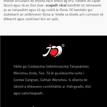
bheidh oiriúnach do fhíona nach bhfuil ag brú. Fanann an capall
fliuch agus tá an fíon fuar.
scagadh rácaí
bainfidh tú taitneamh
as an taispeáint agus tú ag cuidiú le fíona. Ní hamháin gur
úsáideach an seilbhneoir fíona ar bhalla sa bhaile ach cuireann sé
áilleacht agus ceolchaoi leis an spás.
Fáilte go Cuideachta Solbhóireachta Taispeántais
Wenzhou Jinda, Teo. Tá ár gcuideachta suite i
Contae Cangnan, Cathair Wenzhou. Is déanta de
táimid a dhéanann comhtháthú ar tháirgeadh, díol
agus saincheapadh.