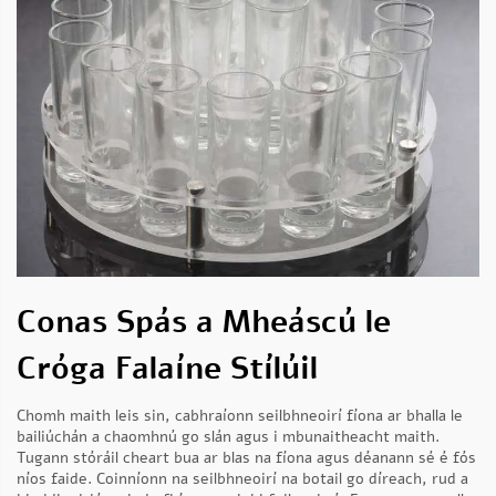
Conas Spás a Mheáscú le
Cróga Falaíne Stílúil
Chomh maith leis sin, cabhraíonn seilbhneoirí fíona ar bhalla le
bailiúchán a chaomhnú go slán agus i mbunaitheacht maith.
Tugann stóráil cheart bua ar blas na fíona agus déanann sé é fós
níos faide. Coinníonn na seilbhneoirí na botail go díreach, rud a