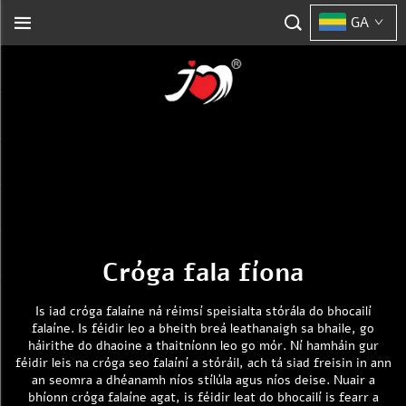
GA
Cróga fala fíona
Is iad cróga falaíne ná réimsí speisialta stórála do bhocailí
falaíne. Is féidir leo a bheith breá leathanaigh sa bhaile, go
háirithe do dhaoine a thaitníonn leo go mór. Ní hamháin gur
féidir leis na cróga seo falaíní a stóráil, ach tá siad freisin in ann
an seomra a dhéanamh níos stílúla agus níos deise. Nuair a
bhíonn cróga falaíne agat, is féidir leat do bhocailí is fearr a