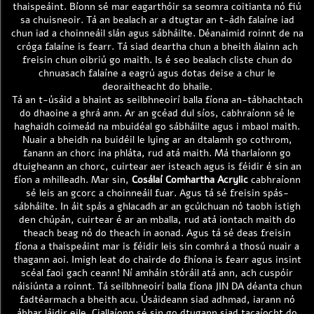
thaispeáint. Bíonn sé mar eagarthóir sa seomra coitianta nó fiú
sa chuisneoir. Tá an bealach ar a dtugtar an t-ádh falaíne iad
chun iad a choinneáil slán agus sábháilte. Déanaimid roinnt de na
cróga falaíne is fearr. Tá siad deartha chun a bheith álainn ach
freisin chun oibriú go maith. Is é seo bealach cliste chun do
chnuasach falaíne a eagrú agus dotas deise a chur le
deoraitheacht do bhaile.
Tá an t-úsáid a bhaint as seilbhneoirí balla fíona an-tábhachtach
do dhaoine a ghrá ann. Ar an gcéad dul síos, cabhraíonn sé le
haghaidh coimeád na mbuidéal go sábháilte agus i mbaol maith.
Nuair a bheidh na buidéil le lying ar an dtalamh go cothrom,
fanann an chorc ina phláta, rud atá maith. Má tharlaíonn go
dtuigheann an chorc, cuirtear aer isteach agus is féidir é sin an
fíon a mhilleadh. Mar sin,
Cosálaí Comhartha Acrylic
cabhraíonn
sé leis an gcorc a choinneáil fuar. Agus tá sé freisin spás-
sábháilte. In áit spás a ghlacadh ar an gcúlchuan nó taobh istigh
den chúpán, cuirtear é ar an mballa, rud atá iontach maith do
theach beag nó do theach in aonad. Agus tá sé deas freisin
fíona a thaispeáint mar is féidir leis sin comhrá a thosú nuair a
thagann aoi. Imigh leat do chairde do fhíona is fearr agus insint
scéal faoi gach ceann! Ní amháin stóráil atá ann, ach cuspóir
náisiúnta a roinnt. Tá seilbhneoirí balla fíona JIN DA déanta chun
fadtéarmach a bheith acu. Úsáideann siad adhmad, iarann nó
ábhar láidir eile. Ciallaíonn sé sin go dtugann siad tacaíocht do