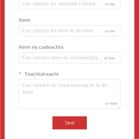
0/100
Ainm
0/100
Ainm na cuideachta
0/200
Teachtaireacht
0/1000
Seol