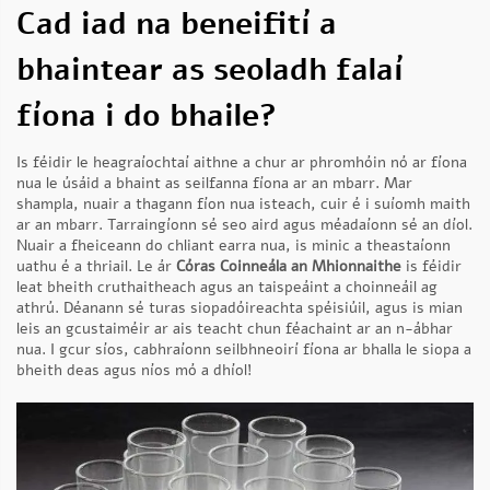
Cad iad na beneifití a
bhaintear as seoladh falaí
fíona i do bhaile?
Is féidir le heagraíochtaí aithne a chur ar phromhóin nó ar fíona
nua le úsáid a bhaint as seilfanna fíona ar an mbarr. Mar
shampla, nuair a thagann fíon nua isteach, cuir é i suíomh maith
ar an mbarr. Tarraingíonn sé seo aird agus méadaíonn sé an díol.
Nuair a fheiceann do chliant earra nua, is minic a theastaíonn
uathu é a thriail. Le ár
Córas Coinneála an Mhionnaithe
is féidir
leat bheith cruthaitheach agus an taispeáint a choinneáil ag
athrú. Déanann sé turas siopadóireachta spéisiúil, agus is mian
leis an gcustaiméir ar ais teacht chun féachaint ar an n-ábhar
nua. I gcur síos, cabhraíonn seilbhneoirí fíona ar bhalla le siopa a
bheith deas agus níos mó a dhíol!