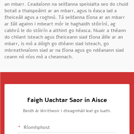
an mbarr. Ceadaíonn na seilfanna speisialta seo do chuid
botail a thaispeáint ar an mbarr, agus is éasca iad a
fheiceáil agus a roghnú. Tá seilfanna fíona ar an mbarr
ar fáil againn i mbeart mór le haghaidh stóiríní, ag
cabhrú le do stóirín a aithint go héasca. Nuair a théann
do chliant isteach agus fheiceann siad fíona áille ar an
mbarr, is mó a dóigh go dtéann siad isteach, go
mbreathnaíonn siad ar na fíona agus go ndéanann siad
ceann nó níos mó a cheannach.
Faigh Uachtar Saor in Aisce
Beidh ár léiritheoir i dteagmháil leat go luath.
Ríomhphost