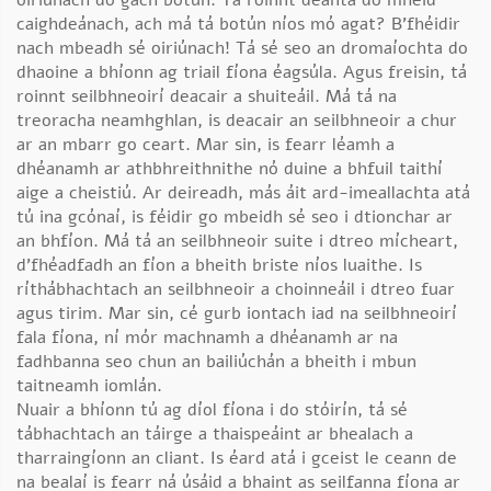
oiriúnach do gach botún. Tá roinnt déanta do mhéid
caighdeánach, ach má tá botún níos mó agat? B’fhéidir
nach mbeadh sé oiriúnach! Tá sé seo an dromaíochta do
dhaoine a bhíonn ag triail fíona éagsúla. Agus freisin, tá
roinnt seilbhneoirí deacair a shuiteáil. Má tá na
treoracha neamhghlan, is deacair an seilbhneoir a chur
ar an mbarr go ceart. Mar sin, is fearr léamh a
dhéanamh ar athbhreithnithe nó duine a bhfuil taithí
aige a cheistiú. Ar deireadh, más áit ard-imeallachta atá
tú ina gcónaí, is féidir go mbeidh sé seo i dtionchar ar
an bhfíon. Má tá an seilbhneoir suite i dtreo mícheart,
d’fhéadfadh an fíon a bheith briste níos luaithe. Is
ríthábhachtach an seilbhneoir a choinneáil i dtreo fuar
agus tirim. Mar sin, cé gurb iontach iad na seilbhneoirí
fala fíona, ní mór machnamh a dhéanamh ar na
fadhbanna seo chun an bailiúchán a bheith i mbun
taitneamh iomlán.
Nuair a bhíonn tú ag díol fíona i do stóirín, tá sé
tábhachtach an táirge a thaispeáint ar bhealach a
tharraingíonn an cliant. Is éard atá i gceist le ceann de
na bealaí is fearr ná úsáid a bhaint as seilfanna fíona ar