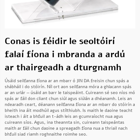
Conas is féidir le seoltóirí
falaí fíona i mbranda a ardú
ar thairgeadh a dturgnamh
Úsáid seilfanna fíona ar an mbarr ó JIN DA freisin chun spás a
shábháil i do stóirín. Níl ort aon seilfanna móra a ghlacann spás
ar an urlár — úsáid an barr le taispeáint. Cuireann sé seo níos mó
spás ar fáil don cliant chun siúl agus siúlán a dhéanamh. Leis an
ndearadh ceart, déanann seilfanna fíona ar an mbarr do stóirín a
bheith ina áit modhúil agus stílthiubh. Is maith le daoine teacht
isteach i áit a bhfuil an t-ádh leis an gcumraíocht nua agus
cuireann síos. Agus, ina theannta sin, cuireann taispeántas
maith ar fáil chun daoine a spreagadh fíona nua a thriail nach
bhfuil siad riamh roghnaithe roimhe seo.