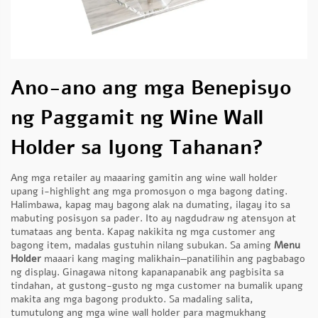
Ano-ano ang mga Benepisyo
ng Paggamit ng Wine Wall
Holder sa Iyong Tahanan?
Ang mga retailer ay maaaring gamitin ang wine wall holder
upang i-highlight ang mga promosyon o mga bagong dating.
Halimbawa, kapag may bagong alak na dumating, ilagay ito sa
mabuting posisyon sa pader. Ito ay nagdudraw ng atensyon at
tumataas ang benta. Kapag nakikita ng mga customer ang
bagong item, madalas gustuhin nilang subukan. Sa aming
Menu
Holder
maaari kang maging malikhain—panatilihin ang pagbabago
ng display. Ginagawa nitong kapanapanabik ang pagbisita sa
tindahan, at gustong-gusto ng mga customer na bumalik upang
makita ang mga bagong produkto. Sa madaling salita,
tumutulong ang mga wine wall holder para magmukhang