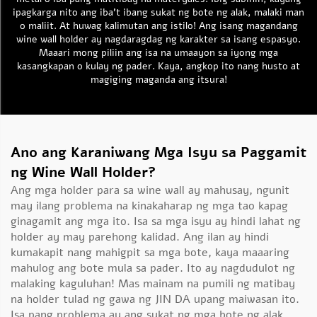
ipagkarga nito ang iba’t ibang sukat ng bote ng alak, malaki man
o maliit. At huwag kalimutan ang istilo! Ang isang magandang
wine wall holder ay nagdaragdag ng karakter sa isang espasyo.
Maaari mong piliin ang isa na umaayon sa iyong mga
kasangkapan o kulay ng pader. Kaya, angkop ito nang husto at
magiging maganda ang itsura!
Ano ang Karaniwang Mga Isyu sa Paggamit
ng Wine Wall Holder?
Ang mga holder para sa wine wall ay mahusay, ngunit
may ilang problema na kinakaharap ng mga tao kapag
ginagamit ang mga ito. Isa sa mga isyu ay hindi lahat ng
holder ay may parehong kalidad. Ang ilan ay hindi
kumakapit nang mahigpit sa mga bote, kaya maaaring
mahulog ang bote mula sa pader. Ito ay nagdudulot ng
malaking kaguluhan! Mas mainam na pumili ng matibay
na holder tulad ng gawa ng JIN DA upang maiwasan ito.
Isa pang problema ay ang sukat ng mga bote ng alak.