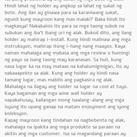
Hindi lahat ng holder ay angkop sa lahat ng sukat ng
bote. Ang ilan ay ginawa para sa karaniwang sukat,
ngunit kung mayroon kang mas malaki? Baka hindi ito
magkasya! Nakakainis ito para sa mga taong subok na
subukan ang iba't ibang uri ng alak. Bukod dito, ang ilang
holder ay mahirap i-install. Kung hindi malinaw ang mga
instruksyon, mahirap itong i-hang nang maayos. Kaya
naman mahalaga ang mabasa ang mga review o humingi
ng payo sa isang taong may karanasan. Sa huli, kung
nasa lugar ka na may mataas na kahalumigmigan, ito ay
nakaaapekto sa alak. Kung ang holder ay hindi nasa
tamang lugar, mas mabilis ang pagkasira ng alak.
Mahalaga na ilagay ang holder sa lugar na cool at tuyo.
Kaya bagaman ang mga wine wall holder ay
napakahusay, kailangan mong isaalang-alang ang mga
isyung ito upang ganap na matam enjoyment ang iyong
koleksyon.
Kapag mayroon kang tindahan na nagbebenta ng alak,
mahalaga na ipakita ang mga produkto sa paraan na
akitin ang mga customer. Isa sa magandang paraan ay