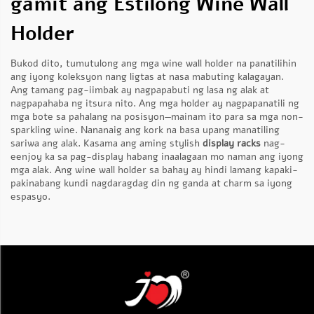
gamit ang Estilong Wine Wall
Holder
Bukod dito, tumutulong ang mga wine wall holder na panatilihin
ang iyong koleksyon nang ligtas at nasa mabuting kalagayan.
Ang tamang pag-iimbak ay nagpapabuti ng lasa ng alak at
nagpapahaba ng itsura nito. Ang mga holder ay nagpapanatili ng
mga bote sa pahalang na posisyon—mainam ito para sa mga non-
sparkling wine. Nananaig ang kork na basa upang manatiling
sariwa ang alak. Kasama ang aming stylish
display racks
nag-
eenjoy ka sa pag-display habang inaalagaan mo naman ang iyong
mga alak. Ang wine wall holder sa bahay ay hindi lamang kapaki-
pakinabang kundi nagdaragdag din ng ganda at charm sa iyong
espasyo.