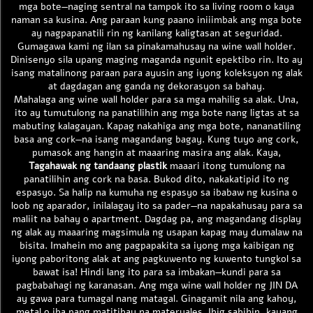
mga bote—naging sentral na tampok ito sa living room o kaya
naman sa kusina. Ang paraan kung paano iniiimbak ang mga bote
ay nagpapanatili rin ng kanilang kaligtasan at seguridad.
Gumagawa kami ng ilan sa pinakamahusay na wine wall holder.
Dinisenyo sila upang maging maganda ngunit epektibo rin. Ito ay
isang matalinong paraan para ayusin ang iyong koleksyon ng alak
at dagdagan ang ganda ng dekorasyon sa bahay.
Mahalaga ang wine wall holder para sa mga mahilig sa alak. Una,
ito ay tumutulong na panatilihin ang mga bote nang ligtas at sa
mabuting kalagayan. Kapag nakahiga ang mga bote, nananatiling
basa ang cork—na isang magandang bagay. Kung tuyo ang cork,
pumasok ang hangin at maaaring masira ang alak. Kaya,
Tagahawak ng tandaang plastik
maaari itong tumulong na
panatilihin ang cork na basa. Bukod dito, nakakatipid ito ng
espasyo. Sa halip na kumuha ng espasyo sa ibabaw ng kusina o
loob ng aparador, inilalagay ito sa pader—na napakahusay para sa
maliit na bahay o apartment. Dagdag pa, ang magandang display
ng alak ay maaaring magsimula ng usapan kapag may dumalaw na
bisita. Imahein mo ang pagpapakita sa iyong mga kaibigan ng
iyong paboritong alak at ang pagkuwento ng kuwento tungkol sa
bawat isa! Hindi lang ito para sa imbakan—kundi para sa
pagbabahagi ng karanasan. Ang mga wine wall holder ng JIN DA
ay gawa para tumagal nang matagal. Ginagamit nila ang kahoy,
metal o iba pang matitibay na materyales. Ibig sabihin, kayang