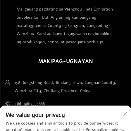
Maligayang pagdating sa Wenzhou Jinda Exhibition
Supplies Co., Ltd. Ang aming kumpanya ay
matatagpuan sa County ng Cangnan, Lungsod ng
Wenzhou. Kami ay isang tagagawa na nagbubuklod
ng produksyon, benta, at pasadyang serbisyo.
MAKIPAG-UGNAYAN
158 Dongsheng Road, Jinxiang Town, Cangnan County,
Wenzhou City, Zhejiang Province, China
+86-19817553668
We value your privacy
[email protected]
We use cookies and similar tools to provide our services. If
you don't want to accept all cookies, click Personalize cookies.