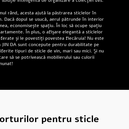
soluție inteligentă de organizare a colecției dvs.
ul rând, acesta ajută la păstrarea sticlelor în
n. Dacă dopul se usucă, aerul pătrunde în interior
ea, economisește spațiu. În loc să ocupe spațiu
artamente. În plus, o afișare elegantă a sticlelor
referate și le povestiți povestea fiecăruia! Nu este
in JIN DA sunt concepute pentru durabilitate pe
rite tipuri de sticle de vin, mari sau mici. Și nu
care să se potrivească mobilierului sau culorii
inunat!
orturilor pentru sticle