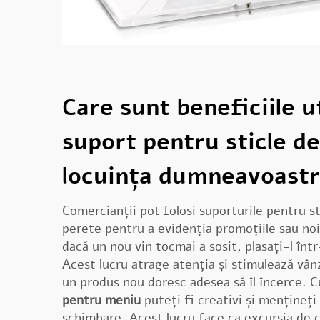
Care sunt beneficiile ut
suport pentru sticle de
locuința dumneavoast
Comercianții pot folosi suporturile pentru s
perete pentru a evidenția promoțiile sau noi
dacă un nou vin tocmai a sosit, plasați-l într
Acest lucru atrage atenția și stimulează vânz
un produs nou doresc adesea să îl încerce. 
pentru meniu
puteți fi creativi și mențineți
schimbare. Acest lucru face ca excursia de 