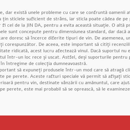
e, dar există unele probleme cu care se confruntă oamenii at
u țin sticlele suficient de strâns, iar sticla poate cădea de 
 fi cel de la JIN DA, pentru a evita această situație. O altă 
Unele sunt concepute pentru dimensiunea standard, dar dacă a
are doresc să încerce diferite tipuri de vin. De asemenea, une
ați corespunzător. De aceea, este important să citiți recenzii
tate ridicată, acest lucru afectează vinul. Dacă suportul nu e
tul într-un loc rece și uscat. Astfel, deși suporturile pentru
 în întregime de colecția dumneavoastră.
portant să expuneți produsele într-un mod care să atragă cli
te pe perete. Aceste rafturi speciale vă permit să afișați sti
rioară pentru vin, destinate vânzării cu amănuntul, care ajută
 pe perete, este mai probabil să se oprească, să le examinez