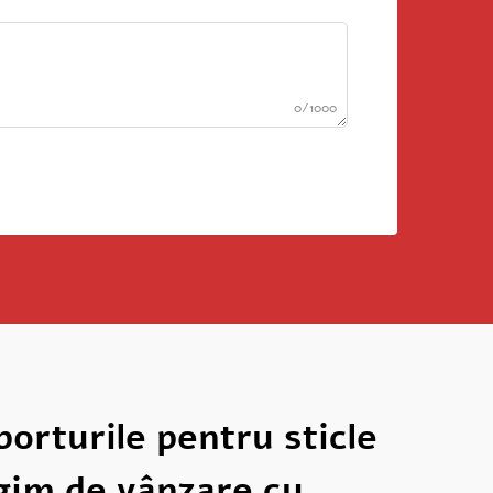
0/1000
orturile pentru sticle
egim de vânzare cu