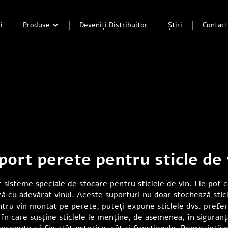
i
Produse
Deveniți Distribuitor
Știri
Contac
port perete pentru sticle de 
sisteme speciale de stocare pentru sticlele de vin. Ele pot co
ă cu adevărat vinul. Aceste suporturi nu doar stochează sticl
entru vin montat pe perete, puteți expune sticlele dvs. pref
 în care susține sticlele le menține, de asemenea, în siguran