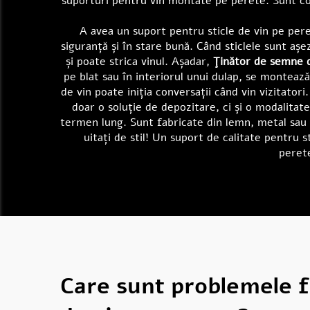
suporturi pentru vin montate pe perete. Sunt conc
A avea un suport pentru sticle de vin pe peret
siguranță și în stare bună. Când sticlele sunt aș
și poate strica vinul. Așadar,
Ţinător de semne d
pe blat sau în interiorul unui dulap, se montează
de vin poate iniția conversații când vin vizitatori
doar o soluție de depozitare, ci și o modalita
termen lung. Sunt fabricate din lemn, metal sau a
uitați de stil! Un suport de calitate pentru s
perete
Care sunt problemele fr