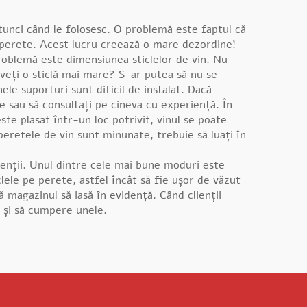
unci când le folosesc. O problemă este faptul că
pe perete. Acest lucru creează o mare dezordine!
problemă este dimensiunea sticlelor de vin. Nu
veți o sticlă mai mare? S-ar putea să nu se
le suporturi sunt dificil de instalat. Dacă
le sau să consultați pe cineva cu experiență. În
ste plasat într-un loc potrivit, vinul se poate
 peretele de vin sunt minunate, trebuie să luați în
enții. Unul dintre cele mai bune moduri este
clele pe perete, astfel încât să fie ușor de văzut
 magazinul să iasă în evidență. Când clienții
e și să cumpere unele.