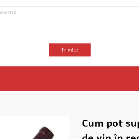
Trimite
Cum pot sup
de vin în r