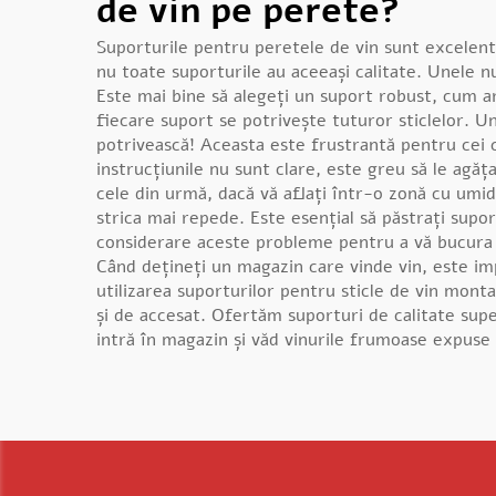
de vin pe perete?
Suporturile pentru peretele de vin sunt excelent
nu toate suporturile au aceeași calitate. Unele n
Este mai bine să alegeți un suport robust, cum ar
fiecare suport se potrivește tuturor sticlelor. 
potrivească! Aceasta este frustrantă pentru cei c
instrucțiunile nu sunt clare, este greu să le agăț
cele din urmă, dacă vă aflați într-o zonă cu umidi
strica mai repede. Este esențial să păstrați supor
considerare aceste probleme pentru a vă bucura
Când dețineți un magazin care vinde vin, este im
utilizarea suporturilor pentru sticle de vin monta
și de accesat. Ofertăm suporturi de calitate supe
intră în magazin și văd vinurile frumoase expuse