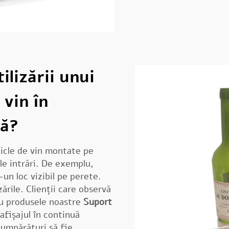
ilizării unui
 vin în
ră?
ticle de vin montate pe
le intrări. De exemplu,
-un loc vizibil pe perete.
ările. Clienții care observă
Cu produsele noastre
Suport
 afișajul în continuă
cumpărături să fie