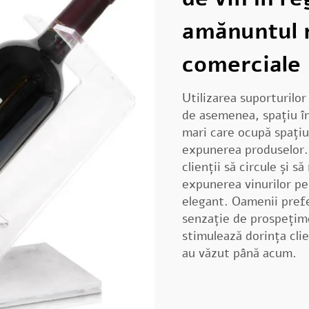
amănuntul r
comerciale
Utilizarea suporturilo
de asemenea, spațiu în
mari care ocupă spațiu
expunerea produselor. 
clienții să circule și s
expunerea vinurilor pe
elegant. Oamenii prefe
senzație de prospețime
stimulează dorința clie
au văzut până acum.