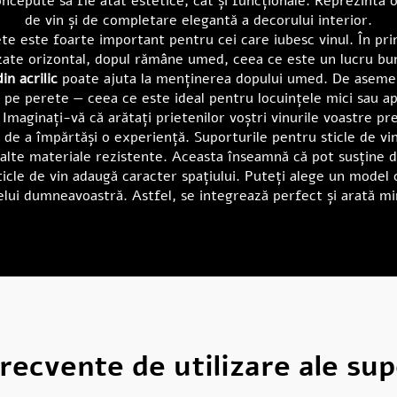
epute să fie atât estetice, cât și funcționale. Reprezintă o 
de vin și de completare elegantă a decorului interior.
e este foarte important pentru cei care iubesc vinul. În prim
ezate orizontal, dopul rămâne umed, ceea ce este un lucru bu
in acrilic
poate ajuta la menținerea dopului umed. De asemen
 pe perete — ceea ce este ideal pentru locuințele mici sau ap
. Imaginați-vă că arătați prietenilor voștri vinurile voastre p
te de a împărtăși o experiență. Suporturile pentru sticle de v
lte materiale rezistente. Aceasta înseamnă că pot susține dife
ticle de vin adaugă caracter spațiului. Puteți alege un model 
lui dumneavoastră. Astfel, se integrează perfect și arată m
ecvente de utilizare ale sup