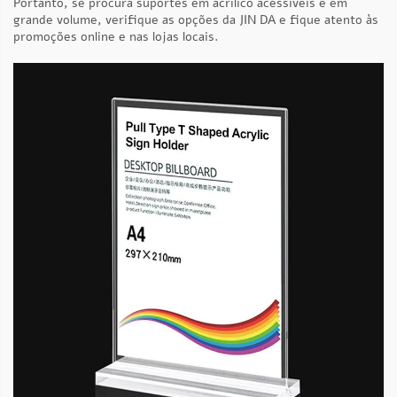
Portanto, se procura suportes em acrílico acessíveis e em
grande volume, verifique as opções da JIN DA e fique atento às
promoções online e nas lojas locais.