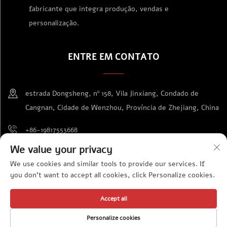
fabricante que integra produção, vendas e
personalização.
ENTRE EM CONTATO
estrada Dongsheng, nº 158, Vila Jinxiang, Condado de
Cangnan, Cidade de Wenzhou, Província de Zhejiang, China
+86-19817553668
We value your privacy
[email protected]
We use cookies and similar tools to provide our services. If
you don't want to accept all cookies, click Personalize cookies.
Direitos autorais © Wenzhou Jinda Exhibition Supplies Co., Ltd.
Accept all
Todos os direitos reservados
Política de privacidade
Personalize cookies