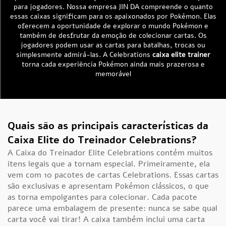
para jogadores. Nossa empresa JIN DA compreende o quanto
essas caixas significam para os apaixonados por Pokémon. Elas
oferecem a oportunidade de explorar o mundo Pokémon e
também de desfrutar da emoção de colecionar cartas. Os
jogadores podem usar as cartas para batalhas, trocas ou
simplesmente admirá-las. A Celebrations
caixa elite trainer
torna cada experiência Pokémon ainda mais prazerosa e
memorável
Quais são as principais características da
Caixa Elite do Treinador Celebrations?
A Caixa do Treinador Elite Celebrations contém muitos
itens legais que a tornam especial. Primeiramente, ela
vem com 10 pacotes de cartas Celebrations. Essas cartas
são exclusivas e apresentam Pokémon clássicos, o que
as torna empolgantes para colecionar. Cada pacote
parece uma embalagem de presente: nunca se sabe qual
carta você vai tirar! A caixa também inclui uma carta