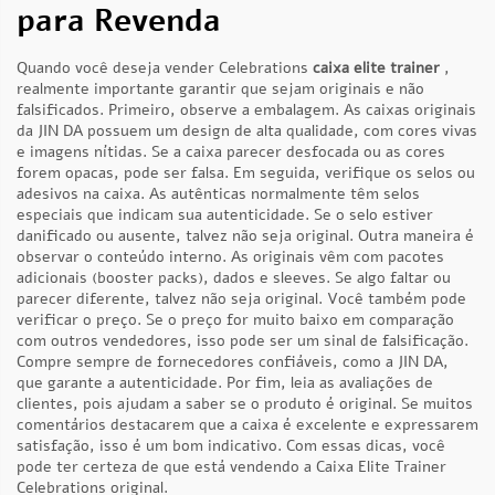
para Revenda
Quando você deseja vender Celebrations
caixa elite trainer
,
realmente importante garantir que sejam originais e não
falsificados. Primeiro, observe a embalagem. As caixas originais
da JIN DA possuem um design de alta qualidade, com cores vivas
e imagens nítidas. Se a caixa parecer desfocada ou as cores
forem opacas, pode ser falsa. Em seguida, verifique os selos ou
adesivos na caixa. As autênticas normalmente têm selos
especiais que indicam sua autenticidade. Se o selo estiver
danificado ou ausente, talvez não seja original. Outra maneira é
observar o conteúdo interno. As originais vêm com pacotes
adicionais (booster packs), dados e sleeves. Se algo faltar ou
parecer diferente, talvez não seja original. Você também pode
verificar o preço. Se o preço for muito baixo em comparação
com outros vendedores, isso pode ser um sinal de falsificação.
Compre sempre de fornecedores confiáveis, como a JIN DA,
que garante a autenticidade. Por fim, leia as avaliações de
clientes, pois ajudam a saber se o produto é original. Se muitos
comentários destacarem que a caixa é excelente e expressarem
satisfação, isso é um bom indicativo. Com essas dicas, você
pode ter certeza de que está vendendo a Caixa Elite Trainer
Celebrations original.