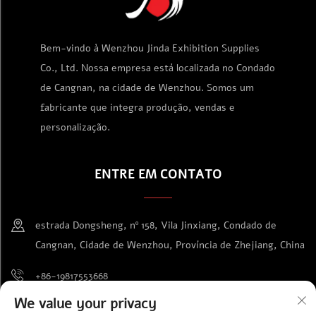
Bem-vindo à Wenzhou Jinda Exhibition Supplies
Co., Ltd. Nossa empresa está localizada no Condado
de Cangnan, na cidade de Wenzhou. Somos um
fabricante que integra produção, vendas e
personalização.
ENTRE EM CONTATO
estrada Dongsheng, nº 158, Vila Jinxiang, Condado de
Cangnan, Cidade de Wenzhou, Província de Zhejiang, China
+86-19817553668
We value your privacy
[email protected]