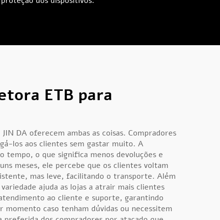
 proteção dos dispositivos.
tetora ETB para
 JIN DA oferecem ambas as coisas. Compradores
á-los aos clientes sem gastar muito. A
to tempo, o que significa menos devoluções e
guns meses, ele percebe que os clientes voltam
tente, mas leve, facilitando o transporte. Além
variedade ajuda as lojas a atrair mais clientes
tendimento ao cliente e suporte, garantindo
uer momento caso tenham dúvidas ou necessitem
a preferida dos compradores por atacado que