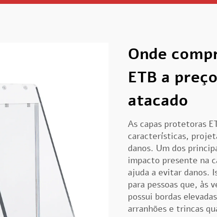
Onde compr
ETB a preço
atacado
As capas protetoras E
características, proje
danos. Um dos principa
impacto presente na ca
ajuda a evitar danos. 
para pessoas que, às v
possui bordas elevadas
arranhões e trincas qu