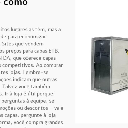
e como
itos lugares as têm, mas a
ade para economizar
. Sites que vendem
s preços para capas ETB.
N DA, que oferece capas
s competitivos. Ao comprar
ntes lojas. Lembre-se
iações indicam que outras
a. Talvez você também
 Ir à loja é útil porque
 perguntas à equipe, se
omoções ou descontos — vale
s capas, pergunte à loja
forma, você compra grandes