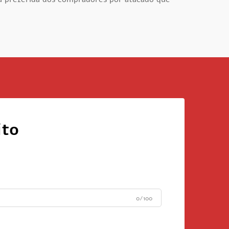
ito
0/100