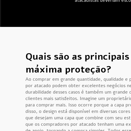
atacadistas deveriam escol
Quais são as principai
máxima proteção?
Ao comprar em grande quantidade, qualidade e 
por atacado podem obter excelentes negócios ne
durabilidade desses casos é também um grande di
clientes mais satisfeitos. Imagine um proprietá
para comprar mais. Isso ocorre porque a capa pr
disso, o design está disponível em diversas cores
que desejam uma capa que combine com seu estil
que os compradores por atacado tenham uma exp
de apoio, tornando a compra simples. Todos ess