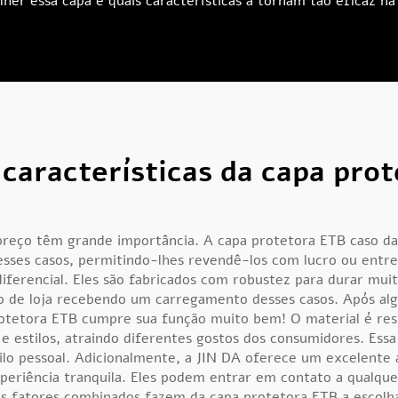
her essa capa e quais características a tornam tão eficaz na
s características da capa pro
preço têm grande importância. A capa protetora ETB
caso
da
sses casos, permitindo-lhes revendê-los com lucro ou entreg
ferencial. Eles são fabricados com robustez para durar mui
rio de loja recebendo um carregamento desses casos. Após al
otetora ETB cumpre sua função muito bem! O material é resis
 e estilos, atraindo diferentes gostos dos consumidores. Essa 
o pessoal. Adicionalmente, a JIN DA oferece um excelente a
eriência tranquila. Eles podem entrar em contato a qualq
es fatores combinados fazem da capa protetora ETB a escolh