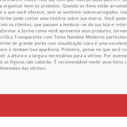
a a organizar bem os produtos. Quando os itens estão arrum
e o que você oferece, sem se sentirem sobrecarregados. Isso
itrine pode contar uma história sobre sua marca. Você pode
 com os clientes, que passam a lembrar-se da sua loja e ret
sformar a forma como você apresenta seus produtos, tornand
Acrílica Transparente com Tema Natalino Moderno
particula
vitrine de grande porte com visualização clara é uma excelen
bem e tenham boa aparência. Primeiro, pense no que será col
ir a altura e a largura necessárias para a vitrine. Por exem
is as figuras não caberão. É recomendável medir seus itens 
imensões das vitrines.