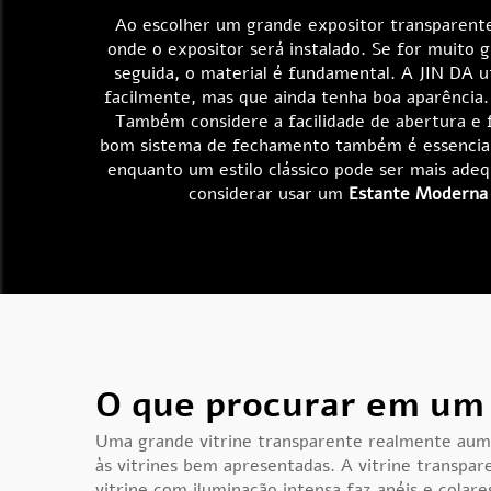
Ao escolher um grande expositor transparente 
onde o expositor será instalado. Se for muito 
seguida, o material é fundamental. A JIN DA ut
facilmente, mas que ainda tenha boa aparência
Também considere a facilidade de abertura e 
bom sistema de fechamento também é essencial 
enquanto um estilo clássico pode ser mais ade
considerar usar um
Estante Moderna 
O que procurar em um 
Uma grande vitrine transparente realmente aumen
às vitrines bem apresentadas. A vitrine transpa
vitrine com iluminação intensa faz anéis e col