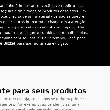
 tamanho é importante: você deve medir o local
nseguirá exibir todos os produtos desejados. Em
. Você precisa de um material que não se quebre
em os produtos brilharem e chamarem a atenção.
pidamente para reabastecimento ou limpeza. Um
o moderno e elegante combina com muitas lojas,
combina com seu estilo! Por exemplo, você pode
de Buffet
para aprimorar sua exibição.
te para seus produtos
 entram na loja, seus olhos se dirigem primeiro
traentes. Por exemplo, ao vender joias, uma
 observem, resultando normalmente em mais