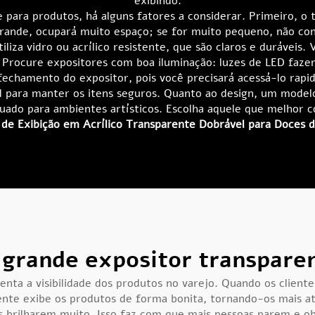
exibindo.
para produtos, há alguns fatores a considerar. Primeiro, o
grande, ocupará muito espaço; se for muito pequeno, não co
iliza vidro ou acrílico resistente, que são claros e duráveis
. Procure expositores com boa iluminação: luzes de LED faz
fechamento do expositor, pois você precisará acessá-lo ra
para manter os itens seguros. Quanto ao design, um model
quado para ambientes artísticos. Escolha aquele que melhor 
de Exibição em Acrílico Transparente Dobrável para Doces 
grande expositor transparen
ta a visibilidade dos produtos no varejo. Quando os clientes
rente exibe os produtos de forma bonita, tornando-os mais a
ares brilharem muito. Isso faz com que mais pessoas parem e