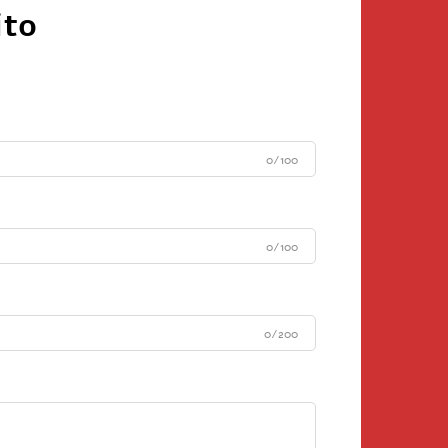
ito
0/100
0/100
0/200