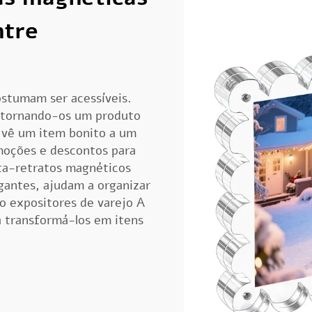
ntre
ostumam ser acessíveis.
 tornando-os um produto
e vê um item bonito a um
moções e descontos para
ta-retratos magnéticos
egantes, ajudam a organizar
mo
expositores de varejo
A
a transformá-los em itens