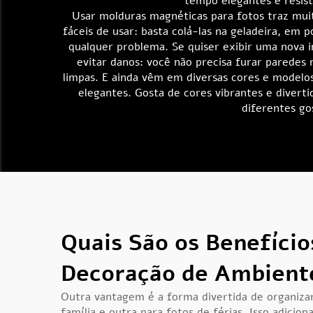
tempo elegantes e resis
Usar molduras magnéticas para fotos traz mui
fáceis de usar: basta colá-las na geladeira, em
qualquer problema. Se quiser exibir uma nova i
evitar danos: você não precisa furar paredes 
limpas. E ainda vêm em diversas cores e modelo
elegantes. Gosta de cores vibrantes e diver
diferentes go
Quais São os Benefício
Decoração de Ambient
Outra vantagem é a forma divertida de organizar
família e outra para fotos de férias. Isso adicio