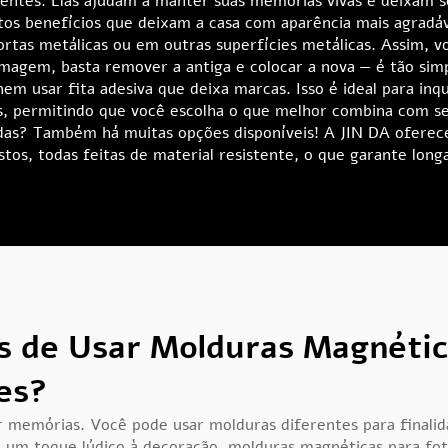
tentes. Elas ajudam a manter suas memórias vivas e deixam s
tos benefícios que deixam a casa com aparência mais agradáv
 portas metálicas ou em outras superfícies metálicas. Assim, 
magem, basta remover a antiga e colocar a nova — é tão sim
nem usar fita adesiva que deixa marcas. Isso é ideal para in
s, permitindo que você escolha o que melhor combina com s
tidas? Também há muitas opções disponíveis! A JIN DA ofere
stos, todas feitas de material resistente, o que garante longa
s de Usar Molduras Magnétic
es?
 memórias. Você pode usar molduras diferentes para finalid
na um toque lúdico à decoração.
molduras magnéticas para fo