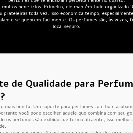
perfumes que se encaixam perfeitamente no quarto.
 muitos benefícios. Primeiro, ele mantém tudo organizado. 
 prateleiras toda vez. Isso economiza tempo, especialmente 
aiam e se quebrem facilmente. Os perfumes são, às vezes, f
local seguro.
e de Qualidade para Perfume
o?
to mais bonito. Um suporte para perfumes com bom acabame
portanto você pode escolher aquele que combina com seu gos
o os perfumes são exibidos de forma atraente, isso melhor
de.
 usar seus perfumes. Se estiverem organizados de forma arr