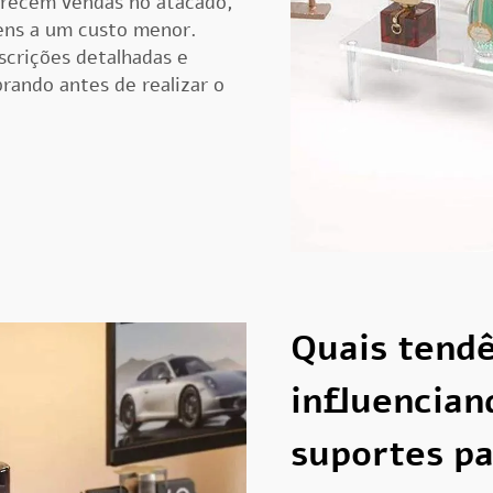
ferecem vendas no atacado,
tens a um custo menor.
scrições detalhadas e
ando antes de realizar o
Quais tendê
influencian
suportes p