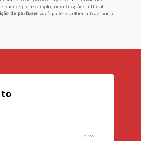
 de ânimo: por exemplo, uma fragrância floral
bição de perfume
você pode escolher a fragrância
ito
0/100