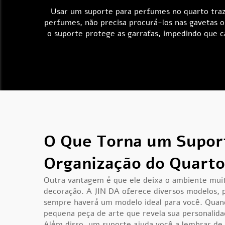
Usar um suporte para perfumes no quarto traz
perfumes, não precisa procurá-los nas gavetas ou
o suporte protege as garrafas, impedindo que c
O Que Torna um Suport
Organização do Quart
Outra vantagem é que ele deixa o ambiente mui
decoração. A JIN DA oferece diversos modelos, 
sempre haverá um modelo ideal para você. Quand
pequena peça de arte que revela sua personalida
Além disso, um suporte ajuda você a lembrar de