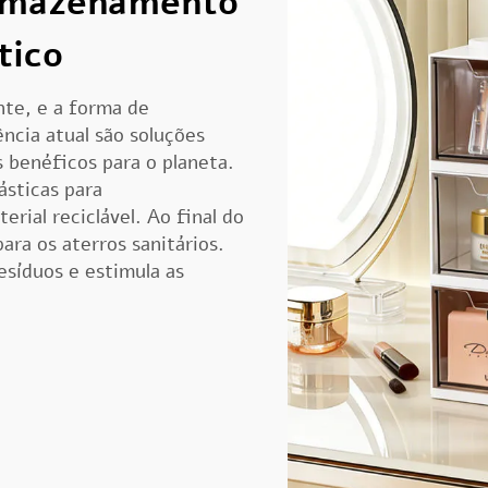
armazenamento
tico
e, e a forma de
ia atual são soluções
 benéficos para o planeta.
ásticas para
ial reciclável. Ao final do
ara os aterros sanitários.
esíduos e estimula as