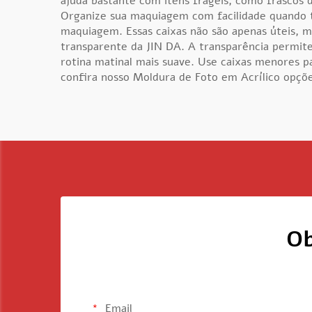
ajuda bastante com itens frágeis, como frascos 
Organize sua maquiagem com facilidade quando t
maquiagem. Essas caixas não são apenas úteis, 
transparente da JIN DA. A transparência permite
rotina matinal mais suave. Use caixas menores p
confira nosso
Moldura de Foto em Acrílico
opçõe
Ob
Email