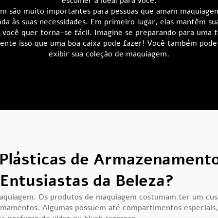
escolher a ideal para você.
em são muito importantes para pessoas que amam maquiagem
da às suas necessidades. Em primeiro lugar, elas mantêm s
 você quer torna-se fácil. Imagine se preparando para uma 
amente isso que uma boa caixa pode fazer! Você também pod
exibir sua coleção de maquiagem.
s Plásticas de Armazenamen
 Entusiastas da Beleza?
maquiagem. Os produtos de maquiagem costumam ter um custo
ramamentos. Algumas possuem até compartimentos especiais, 