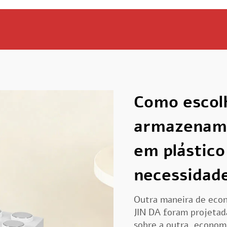
Como escolh
armazenam
em plástico
necessidad
Outra maneira de econ
JIN DA foram projetad
sobre a outra, econom