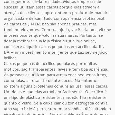
conseguem torná-la realidade. Muitas empresas de
sucesso utilizam essas caixas porque elas atraem a
atenção dos clientes, apresentam o produto de maneira
organizada e deixam tudo com aparência profissional.
As caixas da JIN DA não são apenas práticas, mas
também elegantes. Com sua ajuda, você cria uma vitrine
impressionante que valoriza sua marca. Portanto, se
deseja melhorar sua loja física ou sua loja online,
considere adquirir caixas pequenas em acrílico da JIN
DA — um investimento inteligente que faz seu negócio
brilhar.
Caixas pequenas de acrílico populares por muitos
motivos: são transparentes, leves e têm boa aparência.
As pessoas as utilizam para armazenar pequenos itens,
como joias, artesanato ou até doces. No entanto,
existem alguns problemas comuns ao usar essas caixas.
Um deles é que elas arranham facilmente. O acrílico é
um tipo de plástico resistente, mas não tão resistente
quanto o vidro. Se a caixa cair ou for esfregada contra
uma superfície áspera, surgem arranhões, dificultando a
visualização do interior. Outro problema é que algumas