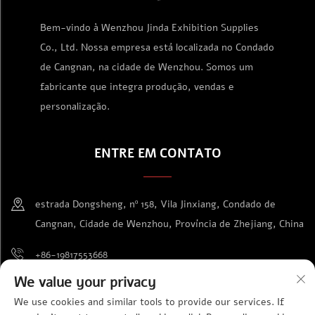
Bem-vindo à Wenzhou Jinda Exhibition Supplies
Co., Ltd. Nossa empresa está localizada no Condado
de Cangnan, na cidade de Wenzhou. Somos um
fabricante que integra produção, vendas e
personalização.
ENTRE EM CONTATO
estrada Dongsheng, nº 158, Vila Jinxiang, Condado de
Cangnan, Cidade de Wenzhou, Província de Zhejiang, China
+86-19817553668
We value your privacy
[email protected]
We use cookies and similar tools to provide our services. If