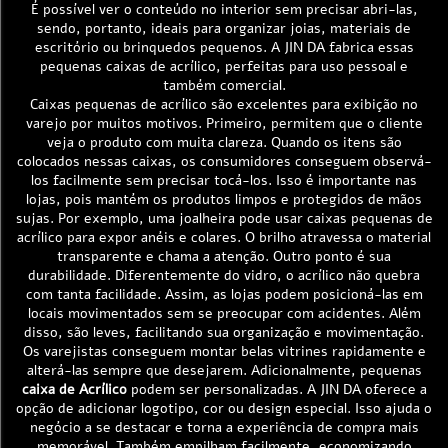
É possível ver o conteúdo no interior sem precisar abri-las,
sendo, portanto, ideais para organizar joias, materiais de
escritório ou brinquedos pequenos. A JIN DA fabrica essas
pequenas caixas de acrílico, perfeitas para uso pessoal e
também comercial.
Caixas pequenas de acrílico são excelentes para exibição no
varejo por muitos motivos. Primeiro, permitem que o cliente
veja o produto com muita clareza. Quando os itens são
colocados nessas caixas, os consumidores conseguem observá-
los facilmente sem precisar tocá-los. Isso é importante nas
lojas, pois mantém os produtos limpos e protegidos de mãos
sujas. Por exemplo, uma joalheira pode usar caixas pequenas de
acrílico para expor anéis e colares. O brilho atravessa o material
transparente e chama a atenção. Outro ponto é sua
durabilidade. Diferentemente do vidro, o acrílico não quebra
com tanta facilidade. Assim, as lojas podem posicioná-las em
locais movimentados sem se preocupar com acidentes. Além
disso, são leves, facilitando sua organização e movimentação.
Os varejistas conseguem montar belas vitrines rapidamente e
alterá-las sempre que desejarem. Adicionalmente, pequenas
caixa de Acrílico
podem ser personalizadas. A JIN DA oferece a
opção de adicionar logotipo, cor ou design especial. Isso ajuda o
negócio a se destacar e torna a experiência de compra mais
memorável. Também empilham facilmente, economizando