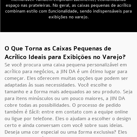
espaço nas prateleiras. No geral, as caixas pequenas de acrílico
combinam estilo com funcionalidade, sendo indispensáveis para
exibições no varejo.
O Que Torna as Caixas Pequenas de
Acrílico Ideais para Exibições no Varejo?
Se você procura uma caixa pequena personalizável em
acrílico para negócios, a JIN DA é um ótimo lugar para
começar. Eles oferecem muitas opções que podem ser
adaptadas às suas necessidades. Você escolhe o
tamanho e a forma mais adequados ao seu produto. Seja
para itens minúsculos ou um pouco maiores, a JIN DA
cobre todas as possibilidades. O processo de pedido
também é fácil: entre em contato com a equipe online
ou ligue por telefone. Eles o ajudam a escolher o design
certo e ainda conversam com você sobre suas ideias.
Deseja uma cor especial ou uma forma exclusiva? Eles