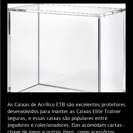
As Caixas de Acrílico ETB são excelentes protetores
desenvolvidos para manter as Caixas Elite Trainer
seguras, e essas caixas são populares entre
jogadores e colecionadores. Elas acomodam cartas-
chave de jogos e outros itens, como acessórios.