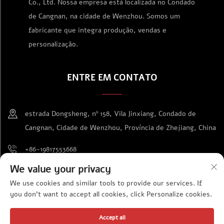
Co., Ltd. Nossa empresa está localizada no Condado
de Cangnan, na cidade de Wenzhou. Somos um
fabricante que integra produção, vendas e
personalização.
ENTRE EM CONTATO
estrada Dongsheng, nº 158, Vila Jinxiang, Condado de
Cangnan, Cidade de Wenzhou, Província de Zhejiang, China
+86-19817553668
We value your privacy
[email protected]
We use cookies and similar tools to provide our services. If
you don't want to accept all cookies, click Personalize cookies.
Direitos autorais © Wenzhou Jinda Exhibition Supplies Co., Ltd.
Accept all
Todos os direitos reservados
Política de Privacidade