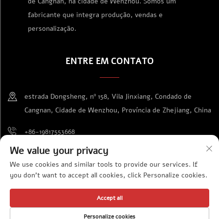
de Cangnan, na cidade de Wenzhou. Somos um
fabricante que integra produção, vendas e
personalização.
ENTRE EM CONTATO
estrada Dongsheng, nº 158, Vila Jinxiang, Condado de
Cangnan, Cidade de Wenzhou, Província de Zhejiang, China
+86-19817553668
We value your privacy
[email protected]
We use cookies and similar tools to provide our services. If
you don't want to accept all cookies, click Personalize cookies.
Direitos autorais © Wenzhou Jinda Exhibition Supplies Co., Ltd.
Accept all
Todos os direitos reservados
Política de Privacidade
Personalize cookies