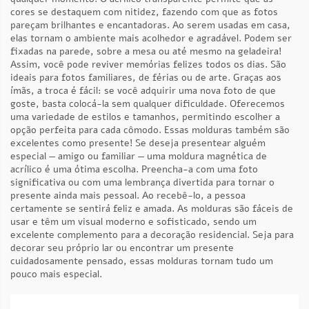
cores se destaquem com nitidez, fazendo com que as fotos
pareçam brilhantes e encantadoras. Ao serem usadas em casa,
elas tornam o ambiente mais acolhedor e agradável. Podem ser
fixadas na parede, sobre a mesa ou até mesmo na geladeira!
Assim, você pode reviver memórias felizes todos os dias. São
ideais para fotos familiares, de férias ou de arte. Graças aos
ímãs, a troca é fácil: se você adquirir uma nova foto de que
goste, basta colocá-la sem qualquer dificuldade. Oferecemos
uma variedade de estilos e tamanhos, permitindo escolher a
opção perfeita para cada cômodo. Essas molduras também são
excelentes como presente! Se deseja presentear alguém
especial — amigo ou familiar — uma moldura magnética de
acrílico é uma ótima escolha. Preencha-a com uma foto
significativa ou com uma lembrança divertida para tornar o
presente ainda mais pessoal. Ao recebê-lo, a pessoa
certamente se sentirá feliz e amada. As molduras são fáceis de
usar e têm um visual moderno e sofisticado, sendo um
excelente complemento para a decoração residencial. Seja para
decorar seu próprio lar ou encontrar um presente
cuidadosamente pensado, essas molduras tornam tudo um
pouco mais especial.